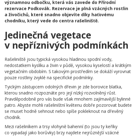
významnou odbočku, která vás zavede do Přírodní
rezervace Podkovák. Rezervace je plná vzácných rostlin
a živočichů, které snadno objevíte díky haťovému
chodníku, který vede do centra rašeliniště.
Jedinečná vegetace
v nepříznivých podmínkách
Rašeliniště jsou typická vysokou hladinou spodní vody,
nedostatkem kyslíku a živin v půdě, vysokou kyselostí a krátkým
vegetačním obdobím. S takovým prostředím se dokáží vyrovnat
pouze rostliny zvyklé na specifické podmínky.
Tyickým zástupcem odolných dřevin je zde borovice blatka,
kterou snadno rozpoznáte pro její nízký rozvolněný růst.
Pravděpodobně pro vás bude však mnohem zajímavější bylinné
patro. Abyste mohli rašeliništní květenu dobře pozorovat budete
se muset hodně sehnout nebo spíše pokleknout na dřevěný
chodník.
Mezi rašeliníkem a trsy vlohyně bahenní (to jsou ty keříky
co vypadají jako borůvky) brzy najdete nejrůznější vzácné