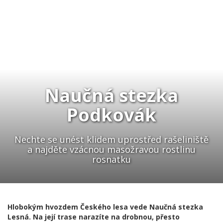
Naučná stezka
Podkovák
Nechte se unést klidem uprostřed rašeliniště
a najděte vzácnou masožravou rostlinu
rosnatku
Hlobokým hvozdem Českého lesa vede Naučná stezka
Lesná. Na její trase narazíte na drobnou, přesto