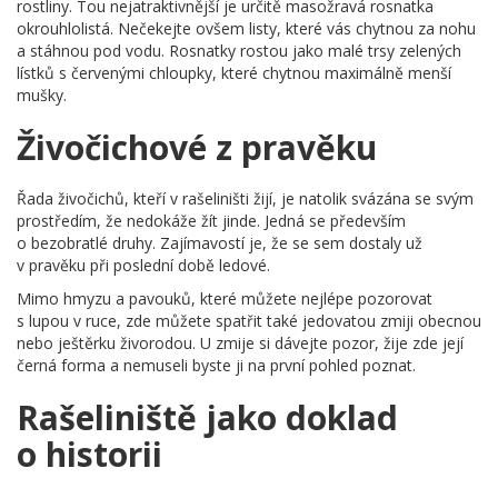
rostliny. Tou nejatraktivnější je určitě masožravá rosnatka
okrouhlolistá. Nečekejte ovšem listy, které vás chytnou za nohu
a stáhnou pod vodu. Rosnatky rostou jako malé trsy zelených
lístků s červenými chloupky, které chytnou maximálně menší
mušky.
Živočichové z pravěku
Řada živočichů, kteří v rašeliništi žijí, je natolik svázána se svým
prostředím, že nedokáže žít jinde. Jedná se především
o bezobratlé druhy. Zajímavostí je, že se sem dostaly už
v pravěku při poslední době ledové.
Mimo hmyzu a pavouků, které můžete nejlépe pozorovat
s lupou v ruce, zde můžete spatřit také jedovatou zmiji obecnou
nebo ještěrku živorodou. U zmije si dávejte pozor, žije zde její
černá forma a nemuseli byste ji na první pohled poznat.
Rašeliniště jako doklad
o historii