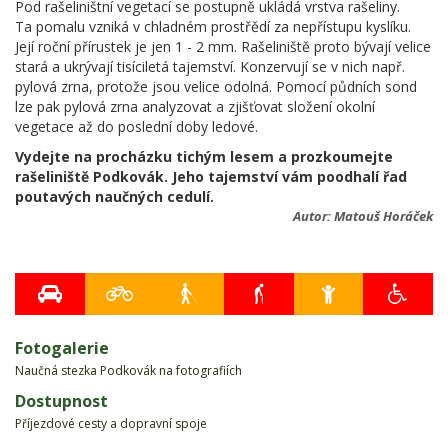
Pod rašeliništní vegetací se postupně ukládá vrstva rašeliny.
Ta pomalu vzniká v chladném prostřědí za nepřístupu kyslíku.
Její roční přírustek je jen 1 - 2 mm. Rašeliniště proto bývají velice
stará a ukrývají tisíciletá tajemství. Konzervují se v nich např.
pylová zrna, protože jsou velice odolná. Pomocí půdních sond
lze pak pylová zrna analyzovat a zjišťovat složení okolní
vegetace až do poslední doby ledové.
Vydejte na procházku tichým lesem a prozkoumejte
rašeliniště Podkovák. Jeho tajemství vám poodhalí řad
poutavých naučných cedulí.
Autor:
Matouš Horáček
Fotogalerie
Naučná stezka Podkovák na fotografiích
Dostupnost
Příjezdové cesty a dopravní spoje