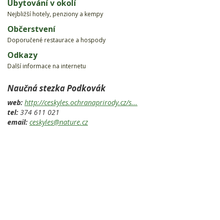
Ubytování v okolí
Nejbližší hotely, penziony a kempy
Občerstvení
Doporučené restaurace a hospody
Odkazy
Další informace na internetu
Naučná stezka Podkovák
web:
http://ceskyles.ochranaprirody.cz/s...
tel:
374 611 021
email:
ceskyles@nature.cz