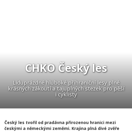
CHKO Český les
Liduprázdné hluboké příhraniční lesy plné
krásných zákoutí a tajuplných stezek pro pěší
i cyklisty
Český les tvořil od pradávna přirozenou hranici mezi
českými a německými zeměmi. Krajina plná divé zvěře