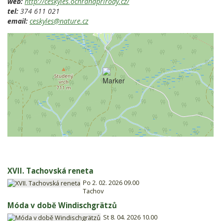
web:
http://ceskyles.ochranaprirody.cz/
tel:
374 611 021
email:
ceskyles@nature.cz
XVII. Tachovská reneta
Po 2. 02. 2026 09.00
Tachov
Móda v době Windischgrätzů
St 8. 04. 2026 10.00