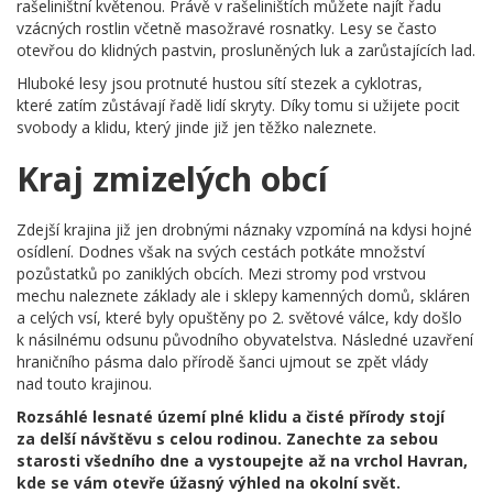
rašeliništní květenou. Právě v rašeliništích můžete najít řadu
vzácných rostlin včetně masožravé rosnatky. Lesy se často
otevřou do klidných pastvin, prosluněných luk a zarůstajících lad.
Hluboké lesy jsou protnuté hustou sítí stezek a cyklotras,
které zatím zůstávají řadě lidí skryty. Díky tomu si užijete pocit
svobody a klidu, který jinde již jen těžko naleznete.
Kraj zmizelých obcí
Zdejší krajina již jen drobnými náznaky vzpomíná na kdysi hojné
osídlení. Dodnes však na svých cestách potkáte množství
pozůstatků po zaniklých obcích. Mezi stromy pod vrstvou
mechu naleznete základy ale i sklepy kamenných domů, skláren
a celých vsí, které byly opuštěny po 2. světové válce, kdy došlo
k násilnému odsunu původního obyvatelstva. Následné uzavření
hraničního pásma dalo přírodě šanci ujmout se zpět vlády
nad touto krajinou.
Rozsáhlé lesnaté území plné klidu a čisté přírody stojí
za delší návštěvu s celou rodinou. Zanechte za sebou
starosti všedního dne a vystoupejte až na vrchol Havran,
kde se vám otevře úžasný výhled na okolní svět.