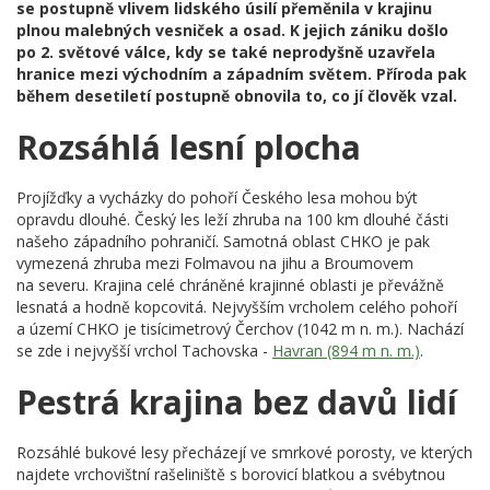
se postupně vlivem lidského úsilí přeměnila v krajinu
plnou malebných vesniček a osad. K jejich zániku došlo
po 2. světové válce, kdy se také neprodyšně uzavřela
hranice mezi východním a západním světem. Příroda pak
během desetiletí postupně obnovila to, co jí člověk vzal.
Rozsáhlá lesní plocha
Projížďky a vycházky do pohoří Českého lesa mohou být
opravdu dlouhé. Český les leží zhruba na 100 km dlouhé části
našeho západního pohraničí. Samotná oblast CHKO je pak
vymezená zhruba mezi Folmavou na jihu a Broumovem
na severu. Krajina celé chráněné krajinné oblasti je převážně
lesnatá a hodně kopcovitá. Nejvyšším vrcholem celého pohoří
a území CHKO je tisícimetrový Čerchov (1042 m n. m.). Nachází
se zde i nejvyšší vrchol Tachovska -
Havran (894 m n. m.)
.
Pestrá krajina bez davů lidí
Rozsáhlé bukové lesy přecházejí ve smrkové porosty, ve kterých
najdete vrchovištní rašeliniště s borovicí blatkou a svébytnou