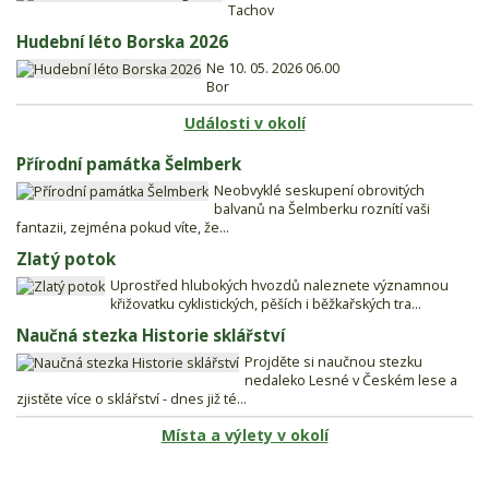
Tachov
Hudební léto Borska 2026
Ne 10. 05. 2026 06.00
Bor
Události v okolí
Přírodní památka Šelmberk
Neobvyklé seskupení obrovitých
balvanů na Šelmberku roznítí vaši
fantazii, zejména pokud víte, že...
Zlatý potok
Uprostřed hlubokých hvozdů naleznete významnou
křižovatku cyklistických, pěších i běžkařských tra...
Naučná stezka Historie sklářství
Projděte si naučnou stezku
nedaleko Lesné v Českém lese a
zjistěte více o sklářství - dnes již té...
Místa a výlety v okolí