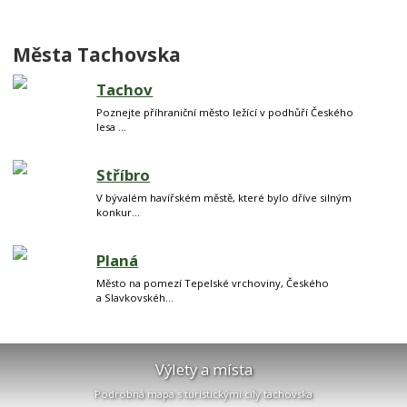
Města Tachovska
Tachov
Poznejte příhraniční město ležící v podhůří Českého
lesa ...
Stříbro
V bývalém havířském městě, které bylo dříve silným
konkur...
Planá
Město na pomezí Tepelské vrchoviny, Českého
a Slavkovskéh...
Výlety a místa
Podrobná mapa s turistickými cíly tachovska