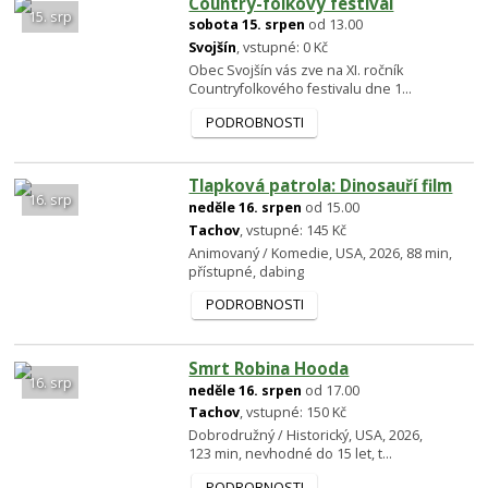
Country-folkový festival
15. srp
sobota 15. srpen
od 13.00
Svojšín
, vstupné: 0 Kč
Obec Svojšín vás zve na XI. ročník
Countryfolkového festivalu dne 1...
PODROBNOSTI
Tlapková patrola: Dinosauří film
16. srp
neděle 16. srpen
od 15.00
Tachov
, vstupné: 145 Kč
Animovaný / Komedie, USA, 2026, 88 min,
přístupné, dabing
PODROBNOSTI
Smrt Robina Hooda
16. srp
neděle 16. srpen
od 17.00
Tachov
, vstupné: 150 Kč
Dobrodružný / Historický, USA, 2026,
123 min, nevhodné do 15 let, t...
PODROBNOSTI