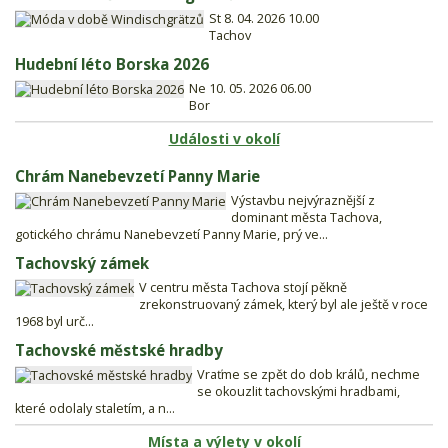
St 8. 04. 2026 10.00
Tachov
Hudební léto Borska 2026
Ne 10. 05. 2026 06.00
Bor
Události v okolí
Chrám Nanebevzetí Panny Marie
Výstavbu nejvýraznější z
dominant města Tachova,
gotického chrámu Nanebevzetí Panny Marie, prý ve...
Tachovský zámek
V centru města Tachova stojí pěkně
zrekonstruovaný zámek, který byl ale ještě v roce
1968 byl urč...
Tachovské městské hradby
Vraťme se zpět do dob králů, nechme
se okouzlit tachovskými hradbami,
které odolaly staletím, a n...
Místa a výlety v okolí