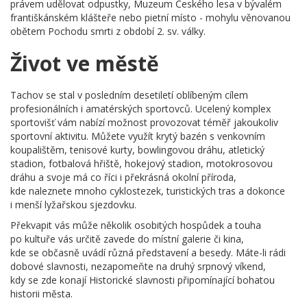
právem udělovat odpustky, Muzeum Českého lesa v bývalém
františkánském klášteře nebo pietní místo - mohylu věnovanou
obětem Pochodu smrti z období 2. sv. války.
Život ve městě
Tachov se stal v posledním desetiletí oblíbeným cílem
profesionálních i amatérských sportovců. Ucelený komplex
sportovišť vám nabízí možnost provozovat téměř jakoukoliv
sportovní aktivitu. Můžete využít krytý bazén s venkovním
koupalištěm, tenisové kurty, bowlingovou dráhu, atletický
stadion, fotbalová hřiště, hokejový stadion, motokrosovou
dráhu a svoje má co říci i překrásná okolní příroda,
kde naleznete mnoho cyklostezek, turistických tras a dokonce
i menší lyžařskou sjezdovku.
Překvapit vás může několik osobitých hospůdek a touha
po kultuře vás určitě zavede do místní galerie či kina,
kde se občasně uvádí různá představení a besedy. Máte-li rádi
dobové slavnosti, nezapomeňte na druhý srpnový víkend,
kdy se zde konají Historické slavnosti připomínající bohatou
historii města.