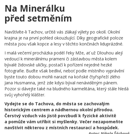
Na Minerálku
před setměním
Navštívíte-li Tachov, určitě vás zlákají výlety po okolí. Okolní
krajina je na první pohled okouzlující. Díky geografické poloze
města jsou však kopce a lesy v těchto končinách liduprázdné.
I malá večerní procházka podél řeky Mže, ať už Dlouhou alejí
vedoucí k minerálnímu prameni či zástavbou města kolem
bývalé židovské uličky, postačí k pořízení nejedné hezké
fotografie. Buďte však bedliví, neboť podle místního vyprávění
byste touto dobou mohli narazit na koňské čtyřspřeží zlého
Jana Husmanna, jenž zde kdysi býval nenáviděným pánem.
Pozor si dávejte také na bludného karmelitána, který stále hledá
svůj vyhořelý klášter.
Vydejte se do Tachova, do města se zachovalým
historickým centrem a nádhernou okolní přírodou.
Čerstvý vzduch vás jistě povzbudí k fyzické aktivitě
a pomůže vám utříbit si myšlenky. Večer nezapomeňte
navštívit některou z místních restaurací a hospůdek.
Autor:
Nikola Šáchová