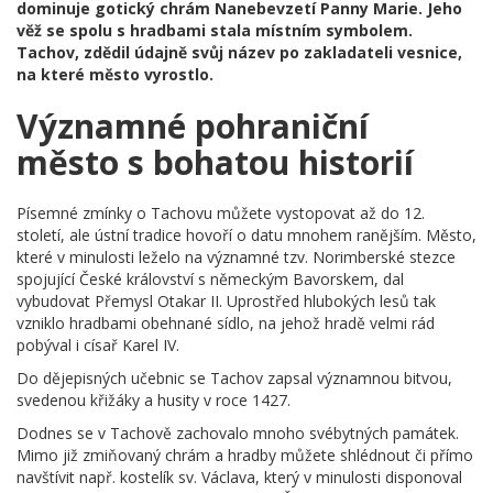
dominuje gotický chrám Nanebevzetí Panny Marie. Jeho
věž se spolu s hradbami stala místním symbolem.
Tachov, zdědil údajně svůj název po zakladateli vesnice,
na které město vyrostlo.
Významné pohraniční
město s bohatou historií
Písemné zmínky o Tachovu můžete vystopovat až do 12.
století, ale ústní tradice hovoří o datu mnohem ranějším. Město,
které v minulosti leželo na významné tzv. Norimberské stezce
spojující České království s německým Bavorskem, dal
vybudovat Přemysl Otakar II. Uprostřed hlubokých lesů tak
vzniklo hradbami obehnané sídlo, na jehož hradě velmi rád
pobýval i císař Karel IV.
Do dějepisných učebnic se Tachov zapsal významnou bitvou,
svedenou křižáky a husity v roce 1427.
Dodnes se v Tachově zachovalo mnoho svébytných památek.
Mimo již zmiňovaný chrám a hradby můžete shlédnout či přímo
navštívit např. kostelík sv. Václava, který v minulosti disponoval