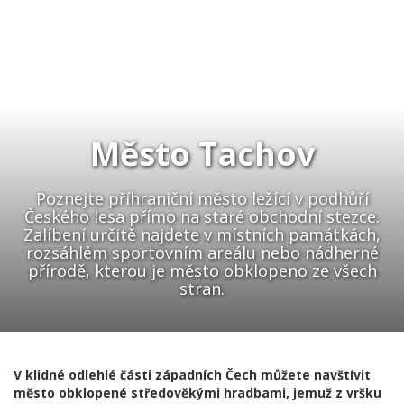
Město Tachov
Poznejte příhraniční město ležící v podhůří
Českého lesa přímo na staré obchodní stezce.
Zalíbení určitě najdete v místních památkách,
rozsáhlém sportovním areálu nebo nádherné
přírodě, kterou je město obklopeno ze všech
stran.
V klidné odlehlé části západních Čech můžete navštívit
město obklopené středověkými hradbami, jemuž z vršku