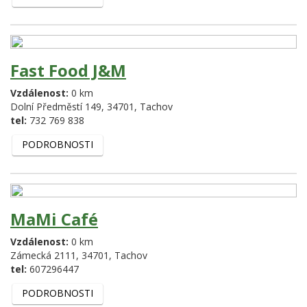
Fast Food J&M
Vzdálenost:
0 km
Dolní Předměstí 149,
34701,
Tachov
tel:
732 769 838
PODROBNOSTI
MaMi Café
Vzdálenost:
0 km
Zámecká 2111,
34701,
Tachov
tel:
607296447
PODROBNOSTI