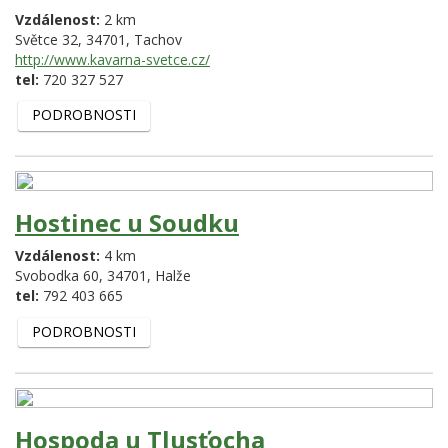
Vzdálenost:
2 km
Světce 32,
34701,
Tachov
http://www.kavarna-svetce.cz/
tel:
720 327 527
PODROBNOSTI
Hostinec u Soudku
Vzdálenost:
4 km
Svobodka 60,
34701,
Halže
tel:
792 403 665
PODROBNOSTI
Hospoda u Tlusťocha