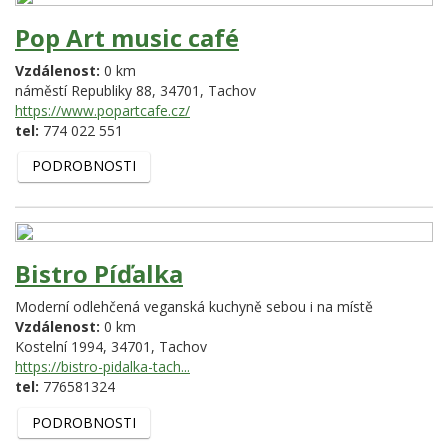
Pop Art music café
Vzdálenost:
0 km
náměstí Republiky 88,
34701,
Tachov
https://www.popartcafe.cz/
tel:
774 022 551
PODROBNOSTI
Bistro Píďalka
Moderní odlehčená veganská kuchyně sebou i na místě
Vzdálenost:
0 km
Kostelní 1994,
34701,
Tachov
https://bistro-pidalka-tach...
tel:
776581324
PODROBNOSTI