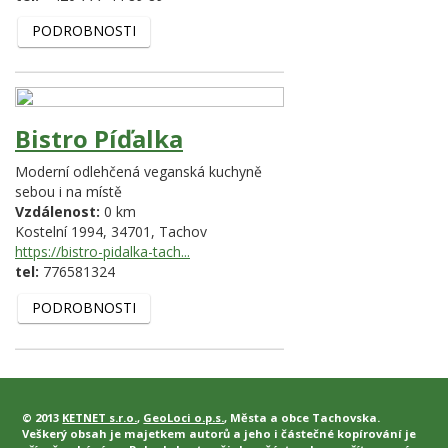
PODROBNOSTI
Bistro Píďalka
Moderní odlehčená veganská kuchyně
sebou i na místě
Vzdálenost:
0 km
Kostelní 1994,
34701,
Tachov
https://bistro-pidalka-tach...
tel:
776581324
PODROBNOSTI
© 2013
KETNET s.r.o.
,
GeoLoci o.p.s.
, Města a obce Tachovska.
Veškerý obsah je majetkem autorů a jeho i částečné kopírování je