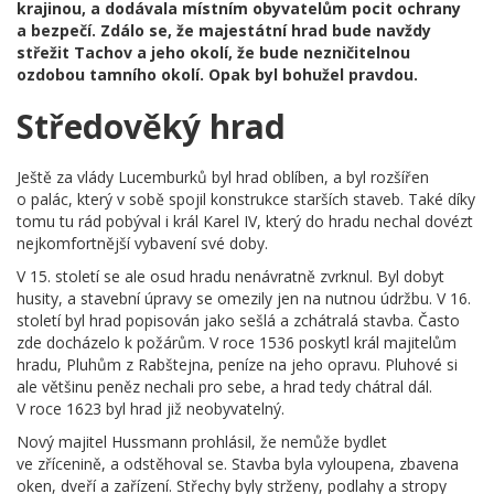
krajinou, a dodávala místním obyvatelům pocit ochrany
a bezpečí. Zdálo se, že majestátní hrad bude navždy
střežit Tachov a jeho okolí, že bude nezničitelnou
ozdobou tamního okolí. Opak byl bohužel pravdou.
Středověký hrad
Ještě za vlády Lucemburků byl hrad oblíben, a byl rozšířen
o palác, který v sobě spojil konstrukce starších staveb. Také díky
tomu tu rád pobýval i král Karel IV, který do hradu nechal dovézt
nejkomfortnější vybavení své doby.
V 15. století se ale osud hradu nenávratně zvrknul. Byl dobyt
husity, a stavební úpravy se omezily jen na nutnou údržbu. V 16.
století byl hrad popisován jako sešlá a zchátralá stavba. Často
zde docházelo k požárům. V roce 1536 poskytl král majitelům
hradu, Pluhům z Rabštejna, peníze na jeho opravu. Pluhové si
ale většinu peněz nechali pro sebe, a hrad tedy chátral dál.
V roce 1623 byl hrad již neobyvatelný.
Nový majitel Hussmann prohlásil, že nemůže bydlet
ve zřícenině, a odstěhoval se. Stavba byla vyloupena, zbavena
oken, dveří a zařízení. Střechy byly strženy, podlahy a stropy