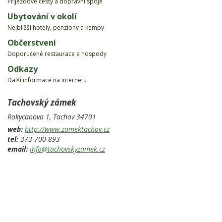
Příjezdové cesty a dopravní spoje
Ubytování v okolí
Nejbližší hotely, penziony a kempy
Občerstvení
Doporučené restaurace a hospody
Odkazy
Další informace na internetu
Tachovský zámek
Rokycanova 1,
Tachov
34701
web:
http://www.zamektachov.cz
tel:
373 700 893
email:
info@tachovskyzamek.cz