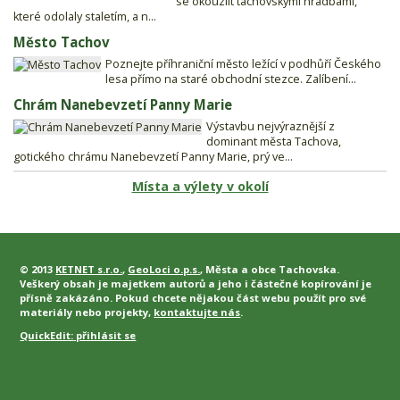
se okouzlit tachovskými hradbami,
které odolaly staletím, a n...
Město Tachov
Poznejte příhraniční město ležící v podhůří Českého
lesa přímo na staré obchodní stezce. Zalíbení...
Chrám Nanebevzetí Panny Marie
Výstavbu nejvýraznější z
dominant města Tachova,
gotického chrámu Nanebevzetí Panny Marie, prý ve...
Místa a výlety v okolí
© 2013
KETNET s.r.o.
,
GeoLoci o.p.s.
, Města a obce Tachovska.
Veškerý obsah je majetkem autorů a jeho i částečné kopírování je
přísně zakázáno. Pokud chcete nějakou část webu použít pro své
materiály nebo projekty,
kontaktujte nás
.
QuickEdit:
přihlásit se