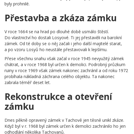
byly prohnilé.
Přestavba a zkáza zámku
V roce 1664 se na hrad po dlouhé době usmálo štěstí.
Do vlastnictví ho dostali Losyové. Ti jej přestavěli na barokní
zámek. Od té doby se o něj začali i jeho další majitelé starat,
a po vzoru Losyů ho neustále přestavovali k lepšímu.
Přese všechnu snahu však začal v roce 1945 nevyužitý zámek
chátrat, a v roce 1968 byl určen k demolici. Podrobný průzkum
ruiny v roce 1969 však zámek nakonec zachránil a od roku 1972
probíhala nákladná záchrana celého objektu. Ta nakonec
zabrala téměř deset let.
Rekonstrukce a otevření
zámku
Dnes pěkně opravený zámek v Tachově jen těsně unikl zkáze.
Když byl v r. 1968 byl zámek určen k demolici zachránilo ho jen
odhodlání několika Tachovanů.