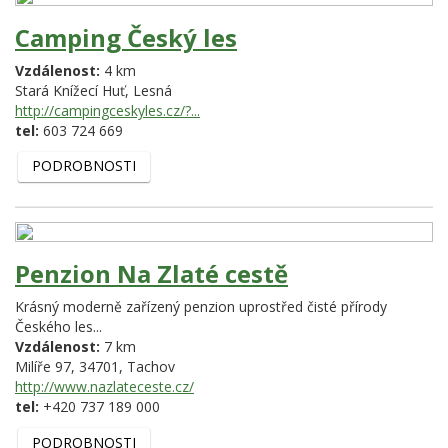
Camping Český les
Vzdálenost:
4 km
Stará Knížecí Huť,
Lesná
http://campingceskyles.cz/?...
tel:
603 724 669
PODROBNOSTI
Penzion Na Zlaté cestě
Krásný moderně zařízený penzion uprostřed čisté přírody
Českého les...
Vzdálenost:
7 km
Milíře 97,
34701,
Tachov
http://www.nazlateceste.cz/
tel:
+420 737 189 000
PODROBNOSTI