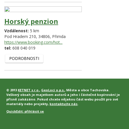
Horský penzion
Vzdálenost:
5 km
Pod Hradem 210,
34806,
Přimda
https://www.booking.com/hot...
tel:
608 040 019
PODROBNOSTI
© 2013
KETNET s.r.o.
,
GeoLoci o.p.s.
, Města a obce Tachovska.
Veškerý obsah je majetkem autorů a jeho i částečné kopírování je
přísně zakázáno. Pokud chcete nějakou část webu použít pro své
materiály nebo projekty,
kontaktujte nás
.
QuickEdit:
přihlásit se