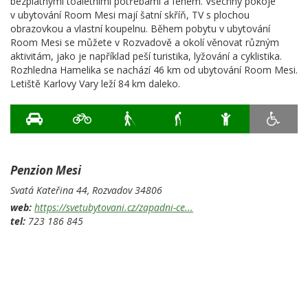
bezplatnými toaletními potřebami a fénem. Všechny pokoje
v ubytování Room Mesi mají šatní skříň, TV s plochou
obrazovkou a vlastní koupelnu. Během pobytu v ubytování
Room Mesi se můžete v Rozvadově a okolí věnovat různým
aktivitám, jako je například peší turistika, lyžování a cyklistika.
Rozhledna Hamelika se nachází 46 km od ubytování Room Mesi.
Letiště Karlovy Vary leží 84 km daleko.
Penzion Mesi
Svatá Kateřina 44,
Rozvadov
34806
web:
https://svetubytovani.cz/zapadni-ce...
tel:
723 186 845