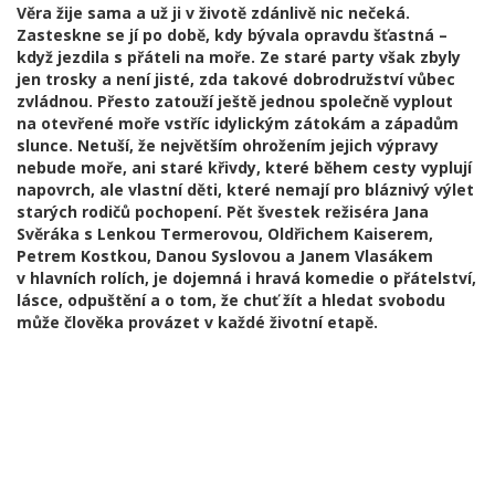
Věra žije sama a už ji v životě zdánlivě nic nečeká.
Zasteskne se jí po době, kdy bývala opravdu šťastná –
když jezdila s přáteli na moře. Ze staré party však zbyly
jen trosky a není jisté, zda takové dobrodružství vůbec
zvládnou. Přesto zatouží ještě jednou společně vyplout
na otevřené moře vstříc idylickým zátokám a západům
slunce. Netuší, že největším ohrožením jejich výpravy
nebude moře, ani staré křivdy, které během cesty vyplují
napovrch, ale vlastní děti, které nemají pro bláznivý výlet
starých rodičů pochopení. Pět švestek režiséra Jana
Svěráka s Lenkou Termerovou, Oldřichem Kaiserem,
Petrem Kostkou, Danou Syslovou a Janem Vlasákem
v hlavních rolích, je dojemná i hravá komedie o přátelství,
lásce, odpuštění a o tom, že chuť žít a hledat svobodu
může člověka provázet v každé životní etapě.