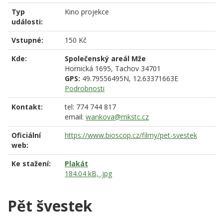
Typ
Kino projekce
události:
Vstupné:
150 Kč
Kde:
Společenský areál Mže
Hornická 1695,
Tachov
34701
GPS:
49.79556495N, 12.63371663E
Podrobnosti
Kontakt:
tel: 774 744 817
email:
wankova@mkstc.cz
Oficiální
https://www.bioscop.cz/filmy/pet-svestek
web:
Ke stažení:
Plakát
184.04 kB, .jpg
Pět švestek