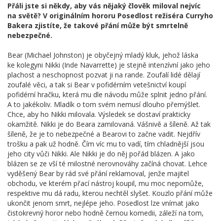
Přáli jste si někdy, aby vás nějaký člověk miloval nejvíc
na světě? V originálním hororu Posedlost režiséra Curryho
Bakera zjistíte, že takové přání může být smrtelně
nebezpečné.
Bear (Michael Johnston) je obyčejný mladý kluk, jehož láska
ke kolegyni Nikki (Inde Navarrette) je stejně intenzívní jako jeho
plachost a neschopnost pozvat ji na rande. Zoufalí lidé dělají
zoufalé věci, a tak si Bear v pofidérním vetešnictví koupí
pofidérní hračku, která mu dle návodu může splnit jedno přání.
A to jakékoliv. Mladík o tom svém nemusí dlouho přemýšlet.
Chce, aby ho Nikki milovala. Výsledek se dostaví prakticky
okamžitě. Nikki je do Beara zamilovaná. Vášnivě a šíleně. Až tak
šíleně, že je to nebezpečné a Bearovi to začne vadit. Nejdřív
trošku a pak už hodně. Čím víc mu to vadí, tím chladnější jsou
jeho city vůči Nikki. Ale Nikki je do něj pořád blázen. A jako
blázen se ze vší té milostné nerovnováhy začíná chovat. Lehce
vyděšený Bear by rád své přání reklamoval, jenže majitel
obchodu, ve kterém přací nástroj koupil, mu moc nepomůže,
respektive mu dá radu, kterou nechtěl slyšet. Kouzlo přání může
ukončit jenom smrt, nejlépe jeho. Posedlost lze vnímat jako
čistokrevný horor nebo hodně černou komedii, záleží na tom,