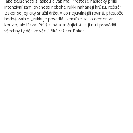
jaké zkušenosti s láskou divák má. Přestože následky příliš
intenzívní zamilovanosti nebohé Nikki nahánějí hrůzu, režisér
Baker se její city snažil držet v co nejcivilnější rovině, přestože
hodně zvrhlé. „Nikki je posedlá. Nemůže za to démon ani
kouzlo, ale láska. Příliš silná a zničující. A ta ji nutí provádět
všechny ty děsivé věci,“ říká režisér Baker.