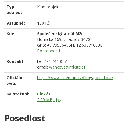
Typ
Kino projekce
události:
Vstupné:
150 Kč
Kde:
Společenský areál Mže
Hornická 1695,
Tachov
34701
GPS:
49.79556495N, 12.63371663E
Podrobnosti
Kontakt:
tel: 774 744 817
email:
wankova@mkstc.cz
Oficiální
https://www.cinemart.cz/filmy/posedlost/
web:
Ke stažení:
Plakát
2.69 MB, .jpg
Posedlost