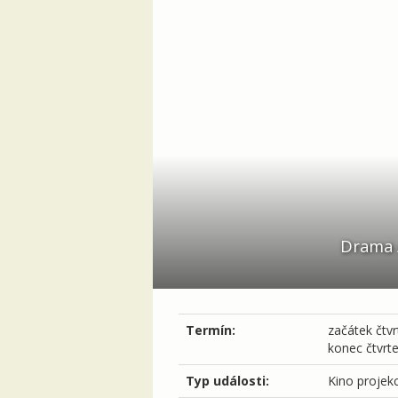
Drama /
Termín:
začátek
čtvr
konec
čtvrt
Typ události:
Kino projek