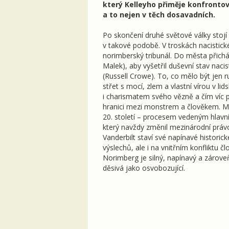
který Kelleyho přiměje konfrontov
a to nejen v těch dosavadních.
Po skončení druhé světové války stojí 
v takové podobě. V troskách nacistic
norimberský tribunál. Do města přichá
Malek), aby vyšetřil duševní stav na
(Russell Crowe). To, co mělo být jen
střet s mocí, zlem a vlastní vírou v lid
i charismatem svého vězně a čím víc p
hranici mezi monstrem a člověkem. Me
20. století – procesem vedeným hla
který navždy změnil mezinárodní práv
Vanderbilt staví své napínavé histori
výslechů, ale i na vnitřním konfliktu č
Norimberg je silný, napínavý a zárove
děsivá jako osvobozující.