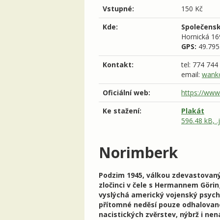
Vstupné:
150 Kč
Kde:
Společensk
Hornická 16
GPS:
49.795
Kontakt:
tel: 774 744
email:
wank
Oficiální web:
https://www
Ke stažení:
Plakát
596.48 kB, .
Norimberk
Podzim 1945, válkou zdevastovaný
zločinci v čele s Hermannem Görin
vyslýchá americký vojenský psych
přítomné neděsí pouze odhalovan
nacistických zvěrstev, nýbrž i ne