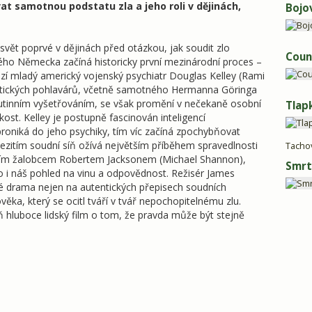
at samotnou podstatu zla a jeho roli v dějinách,
Bojo
svět poprvé v dějinách před otázkou, jak soudit zlo
Coun
kého Německa začíná historicky první mezinárodní proces –
zí mladý americký vojenský psychiatr Douglas Kelley (Rami
cistických pohlavárů, včetně samotného Hermanna Göringa
 rutinním vyšetřováním, se však promění v nečekaně osobní
Tlap
skost. Kelley je postupně fascinován inteligencí
roniká do jeho psychiky, tím víc začíná zpochybňovat
zitím soudní síň ožívá největším příběhem spravedlnosti
Tacho
vním žalobcem Robertem Jacksonem (Michael Shannon),
Smrt
o i náš pohled na vinu a odpovědnost. Režisér James
cké drama nejen na autentických přepisech soudních
lověka, který se ocitl tváří v tvář nepochopitelnému zlu.
ň hluboce lidský film o tom, že pravda může být stejně