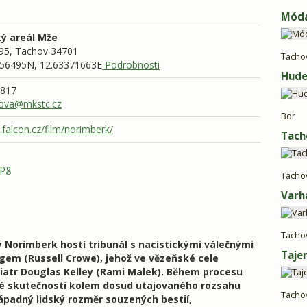
Móda
ý areál Mže
95,
Tachov
34701
Tacho
56495N, 12.63371663E
Podrobnosti
Hude
 817
ova@mkstc.cz
Bor
.falcon.cz/film/norimberk/
Tach
jpg
Tacho
Varh
Tacho
 Norimberk hostí tribunál s nacistickými válečnými
Taje
gem (Russell Crowe), jehož ve vězeňské cele
iatr Douglas Kelley (Rami Malek). Během procesu
é skutečnosti kolem dosud utajovaného rozsahu
Tacho
nápadný lidský rozměr souzených bestií,