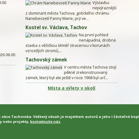
9.00
Výstavbu
nejvýraznější
z dominant města Tachova, gotického chrámu
Nanebevzetí Panny Marie, prý ve...
Kostel sv. Václava, Tachov
Na první pohled
nenápadná, drobná
stavba s věžičkou téměř ztracenou v korunách
vzrostlých stromů,...
026 06.00
Tachovský zámek
V centru města Tachova stojí
pěkně zrekonstruovaný
zámek, který byl ale ještě v roce 1968 byl urč...
Místa a výlety v okolí
a obce Tachovska. Veškerý obsah je majetkem autorů a jeho i částečné kop
y nebo projekty,
kontaktujte nás
.