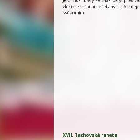
Je o muži, který se snaží ukrýt před
zločince vstoupí nečekaný cit. A v nepo
svědomím.
XVII. Tachovská reneta