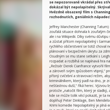
se nepozorovaně vkrádal přes střec
dokázal být nepolapitelný. Skrýval
Hvězdně obsazený film s Channin
rozhodnutích, geniálních nápadech
Jeffrey Manchester (Channing Tatum)
zoufalá situace dohnala k zoufalým či
ale i na Wikipedii. Díky svému důvtip
a zůstat přitom nepolapitelný i šar
rychlého občerstvení se totiž choval 
plánovaní v bezpečném úkrytu za zdmi
Osudným se mu stane setkání s Leigh (
rozpadat a rozbíhá se napínavá hra n
„Režisér Derek Cianfrance vytvořil film
a zároveň svým způsobem vtipný,“ pro
přísný cvičební a stravovací režim, ab
kriminálníkem, který padl na dno, je zr
nešťastnou duší,“ říká herec. Výzvou b
protože „natočit film, který je sladký,
kde se může tolik věcí pokazit, je ta 
doplňují Peter Dinklage, Ben Mendels
Krimi komedie Nepolapitelný je plná em