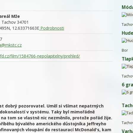
Móda
areál Mže
,
Tachov
34701
Tacho
495N, 12.63371663E
Podrobnosti
Hude
17
a@mkstc.cz
Bor
fd.cz/film/1584766-nepolapitelny/prehled/
Tlap
Tacho
6 gr
Tach
dost dobrý pozorovatel. Uměl si všímat nepatrných
edokonalostí v systému. Taky byl mimořádně
A na tom se vlastně nic nezměnilo, protože pořád žije.
Tacho
říběhu bývalého amerického důstojníka Jeffreyho
rafinovaných vloupání do restaurací McDonald's, kam
Varh