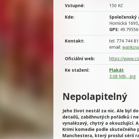
Vstupné:
150 Kč
Kde:
Společenský 
Hornická 1695
GPS:
49.79556
Kontakt:
tel: 774 744 8
email:
wankov
Oficiální web:
https://www.cs
Ke stažení:
Plakát
3.08 MB, .jpg
Nepolapitelný
Jeho život nestál za nic. Ale byl 
detailů, zaběhnutých pořádků i n
vynalézavý, chytrý a okouzlující. 
Krimi komedie podle skutečného p
Manchestera, který proslul sérií 