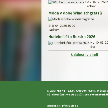
Po 2. 02. 2026 0
Tachov
Móda v době Windischgrätzů
St 8. 04. 2026 10.00
Tachov
Hudební léto Borska 2026
Ne 10. 05. 2
Bor
Události v okolí
© 2013
KETNET s.r.o.
,
GeoLoci o.p.s.
, Města 
nějakou část webu použít pro své materiál
QuickEdit:
přihlásit se