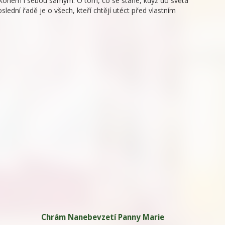
 zákonem i sebou samým. O tom, co se stane, když do světa
slední řadě je o všech, kteří chtějí utéct před vlastním
Chrám Nanebevzetí Panny Marie