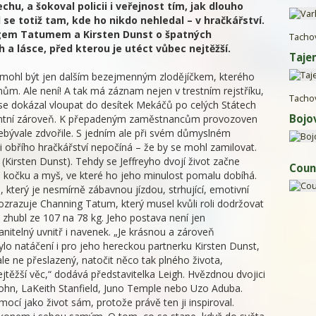
hu, a šokoval policii i veřejnost tím, jak dlouho
 se totiž tam, kde ho nikdo nehledal – v hračkářství.
gem Tatumem a Kirsten Dunst o špatných
Tacho
 a lásce, před kterou je utéct vůbec nejtěžší.
Taje
 mohl být jen dalším bezejmenným zlodějíčkem, kterého
nům. Ale není! A tak má záznam nejen v trestním rejstříku,
Tacho
u se dokázal vloupat do desítek Mekáčů po celých Státech
Bojo
mantní zároveň. K přepadeným zaměstnancům provozoven
nebývale zdvořile. S jedním ale při svém důmyslném
 obřího hračkářství nepočíná – že by se mohl zamilovat.
Kirsten Dunst). Tehdy se Jeffreyho dvojí život začne
Coun
a kočku a myš, ve které ho jeho minulost pomalu dobíhá.
, který je nesmírně zábavnou jízdou, strhující, emotivní
zrazuje Channing Tatum, který musel kvůli roli dodržovat
y zhubl ze 107 na 78 kg. Jeho postava není jen
anitelný uvnitř i navenek. „Je krásnou a zároveň
ylo natáčení i pro jeho hereckou partnerku Kirsten Dunst,
 ale ne přeslazený, natočit něco tak plného života,
nejtěžší věc,“ dodává představitelka Leigh. Hvězdnou dvojici
ohn, LaKeith Stanfield, Juno Temple nebo Uzo Aduba.
ocí jako život sám, protože právě ten ji inspiroval.