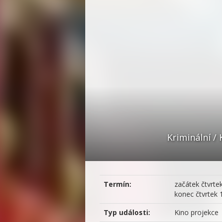
Kriminální /
Termín:
začátek
čtvrtek
konec
čtvrtek 
Typ události:
Kino projekce