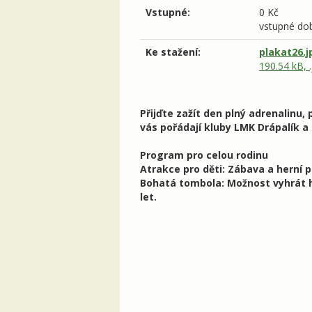
Vstupné:
0 Kč
vstupné do
Ke stažení:
plakat26.j
190.54 kB, .
Přijďte zažít den plný adrenalinu, 
vás pořádají kluby LMK Drápalík a
Program pro celou rodinu
Atrakce pro děti: Zábava a herní 
Bohatá tombola: Možnost vyhrát h
let.