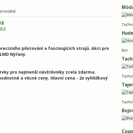
Móda
brovolné
pg
Tacho
jpg
Hude
precizního pilotování a fascinujících strojů. Akci pro
Bor
 LMD Nýřany.
Tach
prvky pro nejmenší návštěvníky zcela zdarma.
Tacho
odnotné a věcné ceny. Hlavní cena - 2x vyhlídkový
Taje
Tacho
Bojo
Coun