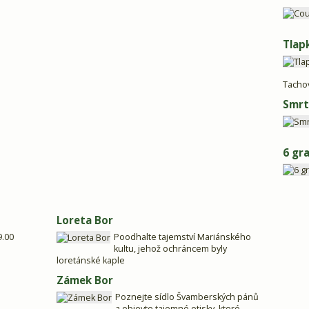
Tlap
Tacho
Smrt
6 gr
Loreta Bor
9.00
Poodhalte tajemství Mariánského
kultu, jehož ochráncem byly
loretánské kaple
Zámek Bor
Poznejte sídlo Švamberských pánů
a objevte tajemné otisky, které