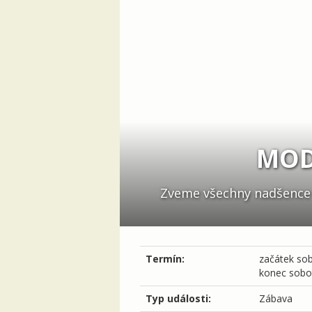
MOD
Zveme všechny nadšence d
Termín:
začátek
sob
konec
sobot
Typ události:
Zábava