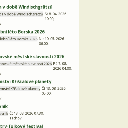
 v době Windischgrätzů
St 8. 04. 2026
10.00,
v
bní léto Borska 2026
Ne 10. 05. 2026
06.00,
ovské městské slavnosti 2026
Pá 7. 08.
2026 04.00,
v
mství Křišťálové planety
Čt 13. 08. 2026
05.00,
v
vník
Čt 13. 08. 2026 07.30,
Tachov
try-folkový festival