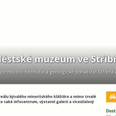
ěstské muzeum ve Stříb
te historii hornictví a geologické bohatství Stříbra 
eálu bývalého minoritského kláštěra a mimo trvalé
e také infocentrum, výstavní galerii a víceúčelový
Dost