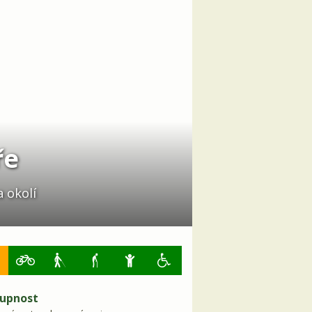
ře
a okolí
upnost