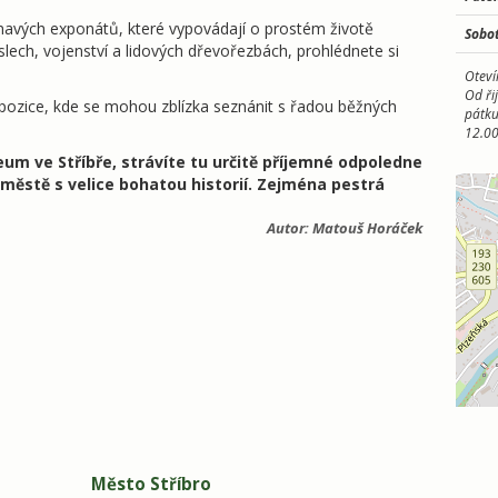
avých exponátů, které vypovádají o prostém životě
Sobo
slech, vojenství a lidových dřevořezbách, prohlédnete si
Oteví
Od ři
xpozice, kde se mohou zblízka seznánit s řadou běžných
pátku
12.00
m ve Stříbře, strávíte tu určitě příjemné odpoledne
městě s velice bohatou historií. Zejména pestrá
Autor:
Matouš Horáček
Město Stříbro