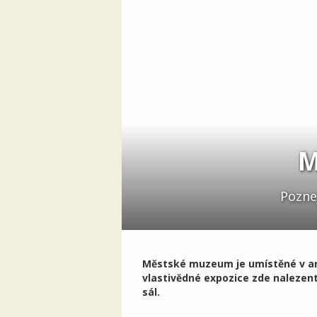
M
Poznej
Městské muzeum je umístěné v ar
vlastivědné expozice zde nalezent
sál.