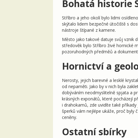
Bohatá historie 
Stříbro a jeho okolí bylo lidmi osídle
skýtalo lidem bezpečné útočiště s dos
nástroje štípané z kamene.
Město jako takové datuje svůj vznik do
středověk bylo Stříbro živé hornické
pozoruhodných předměů a dokumentů. 
Hornictví a geol
Nerosty, jejich barevné a lesklé kryst
od nepaměti. Jako by v nich byla zakle
dobýváním neodmyslitelně spjata a pr
krásných exponátů, které pocházejí 
i drahokamů, zde uvidíte také příkady
šperků vám nejlépe ukáže, proč byly č
ceněny.
Ostatní sbírky