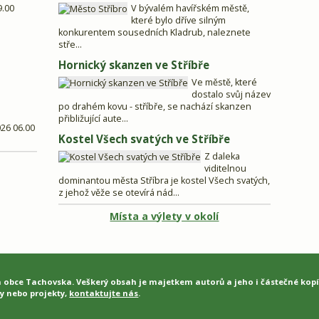
9.00
V bývalém havířském městě,
které bylo dříve silným
konkurentem sousedních Kladrub, naleznete
stře...
Hornický skanzen ve Stříbře
Ve městě, které
dostalo svůj název
po drahém kovu - stříbře, se nachází skanzen
přibližující aute...
026 06.00
Kostel Všech svatých ve Stříbře
Z daleka
viditelnou
dominantou města Stříbra je kostel Všech svatých,
z jehož věže se otevírá nád...
Místa a výlety v okolí
a obce Tachovska. Veškerý obsah je majetkem autorů a jeho i částečné kop
y nebo projekty,
kontaktujte nás
.