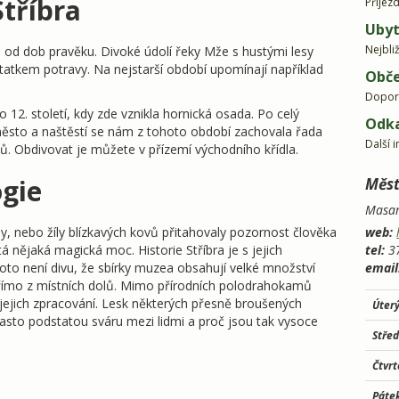
Stříbra
Příjez
Ubyt
Nejbli
no od dob pravěku. Divoké údolí řeky Mže s hustými lesy
tatkem potravy. Na nejstarší období upomínají například
Obče
Dopor
 12. století, kdy zde vznikla hornická osada. Po celý
Odk
 město a naštěstí se nám z tohoto období zachovala řada
Další 
Obdivovat je můžete v přízemí východního křídla.
ogie
Měst
Masar
aly, nebo žíly blízkavých kovů přitahovaly pozornost člověka
web:
tá nějaká magická moc. Historie Stříbra je s jejich
tel:
37
oto není divu, že sbírky muzea obsahují velké množství
email
přímo z místních dolů. Mimo přírodních polodrahokamů
 jejich zpracování. Lesk některých přesně broušených
Úter
asto podstatou sváru mezi lidmi a proč jsou tak vysoce
Stře
Čtvr
Páte