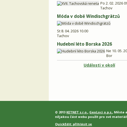
Po 2. 02. 2026 0
Tachov
Móda v době Windischgrätzů
St 8. 04. 2026 10.00
Tachov
Hudební léto Borska 2026
Ne 10. 05. 2
Bor
Události v okolí
© 2013
KETNET s.r.o.
,
GeoLoci o.p.s.
, Města 
nějakou část webu použít pro své materiál
QuickEdit:
přihlásit se