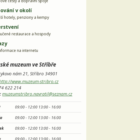
dové cesty a dopravní spoje
ování v okolí
žší hotely, penziony a kempy
rstvení
učené restaurace a hospody
azy
informace na internetu
ské muzeum ve Stříbře
ykovo nám 21,
Stříbro
34901
http://www.muzeum-stribro.cz
4 622 214
:
muzeumstribro.navratil@seznam.cz
ý
09:00 -
12:00
13:00 -
16:00
da
09:00 -
12:00
13:00 -
16:00
tek
09:00 -
12:00
13:00 -
16:00
k
09:00 -
12:00
13:00 -
16:00