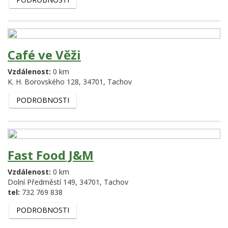
Café ve Věži
Vzdálenost:
0 km
K. H. Borovského 128,
34701,
Tachov
PODROBNOSTI
Fast Food J&M
Vzdálenost:
0 km
Dolní Předměstí 149,
34701,
Tachov
tel:
732 769 838
PODROBNOSTI