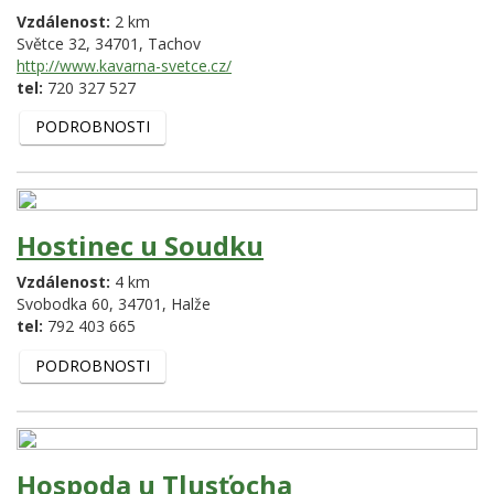
Vzdálenost:
2 km
Světce 32,
34701,
Tachov
http://www.kavarna-svetce.cz/
tel:
720 327 527
PODROBNOSTI
Hostinec u Soudku
Vzdálenost:
4 km
Svobodka 60,
34701,
Halže
tel:
792 403 665
PODROBNOSTI
Hospoda u Tlusťocha