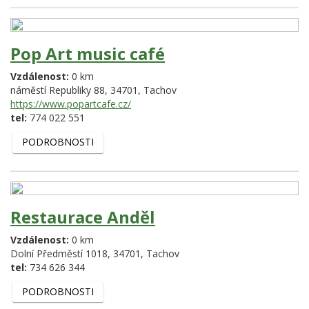
Pop Art music café
Vzdálenost:
0 km
náměstí Republiky 88,
34701,
Tachov
https://www.popartcafe.cz/
tel:
774 022 551
PODROBNOSTI
Restaurace Anděl
Vzdálenost:
0 km
Dolní Předměstí 1018,
34701,
Tachov
tel:
734 626 344
PODROBNOSTI