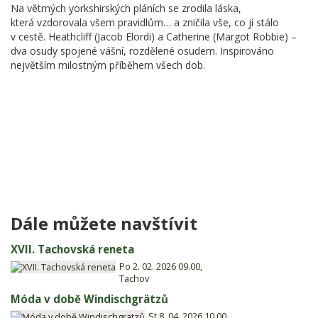
Na větrných yorkshirských pláních se zrodila láska,
která vzdorovala všem pravidlům… a zničila vše, co jí stálo
v cestě. Heathcliff (Jacob Elordi) a Catherine (Margot Robbie) –
dva osudy spojené vášní, rozdělené osudem. Inspirováno
největším milostným příběhem všech dob.
Dále můžete navštívit
XVII. Tachovská reneta
Po 2. 02. 2026 09.00,
Tachov
Móda v době Windischgrätzů
St 8. 04. 2026 10.00,