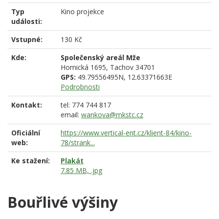
Typ
Kino projekce
události:
Vstupné:
130 Kč
Kde:
Společenský areál Mže
Hornická 1695,
Tachov
34701
GPS:
49.79556495N, 12.63371663E
Podrobnosti
Kontakt:
tel: 774 744 817
email:
wankova@mkstc.cz
Oficiální
https://www.vertical-ent.cz/klient-84/kino-
web:
78/strank...
Ke stažení:
Plakát
7.85 MB, .jpg
Bouřlivé výšiny