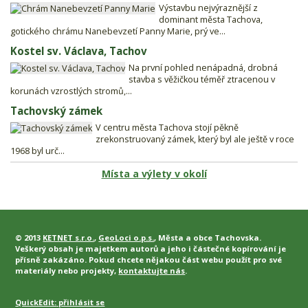
Výstavbu nejvýraznější z
dominant města Tachova,
gotického chrámu Nanebevzetí Panny Marie, prý ve...
Kostel sv. Václava, Tachov
Na první pohled nenápadná, drobná
stavba s věžičkou téměř ztracenou v
korunách vzrostlých stromů,...
Tachovský zámek
V centru města Tachova stojí pěkně
zrekonstruovaný zámek, který byl ale ještě v roce
1968 byl urč...
Místa a výlety v okolí
© 2013
KETNET s.r.o.
,
GeoLoci o.p.s.
, Města a obce Tachovska.
Veškerý obsah je majetkem autorů a jeho i částečné kopírování je
přísně zakázáno. Pokud chcete nějakou část webu použít pro své
materiály nebo projekty,
kontaktujte nás
.
QuickEdit:
přihlásit se