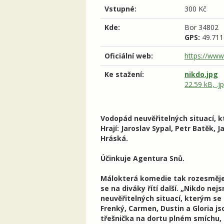
Vstupné:
300 Kč
Kde:
Bor
34802
GPS:
49.711
Oficiální web:
https://www
Ke stažení:
nikdo.jpg
22.59 kB, .j
Vodopád neuvěřitelných situací, k
Hrají: Jaroslav Sypal, Petr Batěk, 
Hráská.
Účinkuje Agentura Snů.
Málokterá komedie tak rozesměje,
se na diváky řítí další. „Nikdo ne
neuvěřitelných situací, kterým se 
Frenký, Carmen, Dustin a Gloria j
třešnička na dortu plném smíchu, 