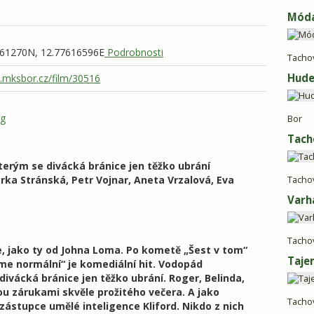
Móda
61270N, 12.77616596E
Podrobnosti
Tacho
Hude
.mksbor.cz/film/30516
pg
Bor
Tach
terým se divácká bránice jen těžko ubrání
Jarka Stránská, Petr Vojnar, Aneta Vrzalová, Eva
Tacho
Varh
Tacho
 jako ty od Johna Loma. Po kometě „Šest v tom“
Taje
jsme normální“ je komediální hit. Vodopád
divácká bránice jen těžko ubrání. Roger, Belinda,
sou zárukami skvěle prožitého večera. A jako
Tacho
zástupce umělé inteligence Kliford. Nikdo z nich