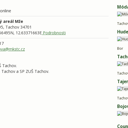
Móda
 online
ý areál Mže
Tacho
95,
Tachov
34701
Hude
56495N, 12.63371663E
Podrobnosti
17
Bor
va@mkstc.cz
Tach
Š Tachov.
S Tachov a SP ZUŠ Tachov.
Tacho
Taje
Tacho
Bojo
Coun