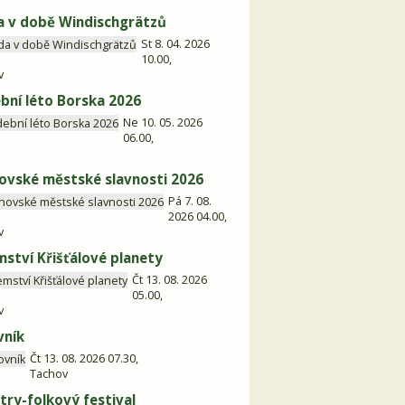
 v době Windischgrätzů
St 8. 04. 2026
10.00,
v
bní léto Borska 2026
Ne 10. 05. 2026
06.00,
ovské městské slavnosti 2026
Pá 7. 08.
2026 04.00,
v
mství Křišťálové planety
Čt 13. 08. 2026
05.00,
v
vník
Čt 13. 08. 2026 07.30,
Tachov
try-folkový festival