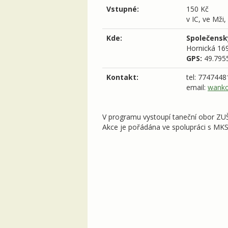
Vstupné:
150 Kč
v IC, ve Mži,
Kde:
Společensk
Hornická 16
GPS:
49.795
Kontakt:
tel: 7747448
email:
wanko
V programu vystoupí taneční obor ZU
Akce je pořádána ve spolupráci s MK