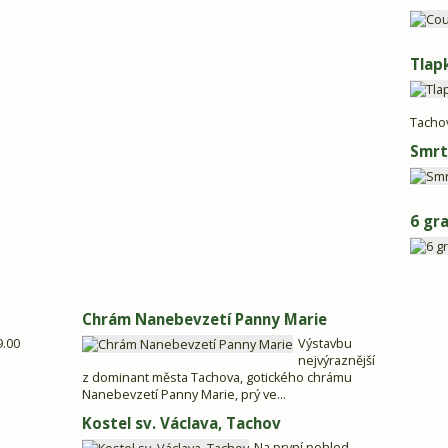
Tlap
Tacho
Smrt
6 gr
Chrám Nanebevzetí Panny Marie
9.00
Výstavbu
nejvýraznější
z dominant města Tachova, gotického chrámu
Nanebevzetí Panny Marie, prý ve...
Kostel sv. Václava, Tachov
Na první pohled