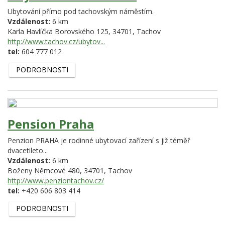
Ubytování přímo pod tachovským náměstím.
Vzdálenost:
6 km
Karla Havlíčka Borovského 125,
34701,
Tachov
http://www.tachov.cz/ubytov...
tel:
604 777 012
PODROBNOSTI
Pension Praha
Penzion PRAHA je rodinné ubytovací zařízení s již téměř
dvacetileto...
Vzdálenost:
6 km
Boženy Němcové 480,
34701,
Tachov
http://www.penziontachov.cz/
tel:
+420 606 803 414
PODROBNOSTI