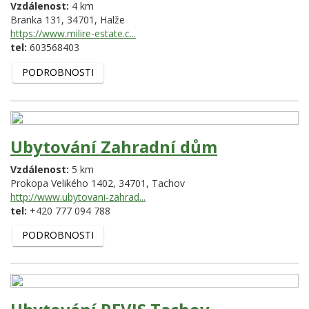
Vzdálenost:
4 km
Branka 131,
34701,
Halže
https://www.milire-estate.c...
tel:
603568403
PODROBNOSTI
Ubytování Zahradní dům
Vzdálenost:
5 km
Prokopa Velikého 1402,
34701,
Tachov
http://www.ubytovani-zahrad...
tel:
+420 777 094 788
PODROBNOSTI