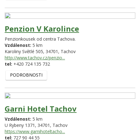
Penzion V Karolince
Penzionkousek od centra Tachova.
Vzdálenost:
5 km
Karoliny Světlé 505,
34701,
Tachov
http://www.tachov.cz/penzio...
tel:
+420 724 135 732
PODROBNOSTI
Garni Hotel Tachov
Vzdálenost:
5 km
U Rybeny 1371,
34701,
Tachov
https://www.garnihoteltacho...
tel:
727 90 44 55