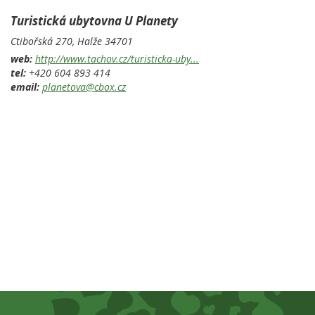
Turistická ubytovna U Planety
Ctibořská 270,
Halže
34701
web:
http://www.tachov.cz/turisticka-uby...
tel:
+420 604 893 414
email:
planetova@cbox.cz