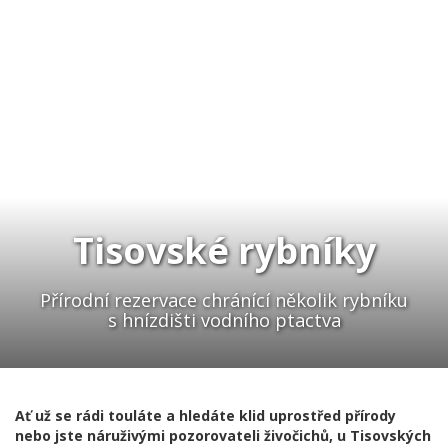
Tisovské rybníky
Přírodní rezervace chránící několik rybníku
s hnízdišti vodního ptactva
Ať už se rádi touláte a hledáte klid uprostřed přírody
nebo jste náruživými pozorovateli živočichů, u Tisovských