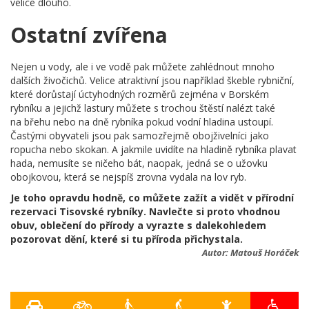
velice dlouho.
Ostatní zvířena
Nejen u vody, ale i ve vodě pak můžete zahlédnout mnoho
dalších živočichů. Velice atraktivní jsou například škeble rybniční,
které dorůstají úctyhodných rozměrů zejména v Borském
rybníku a jejichž lastury můžete s trochou štěstí nalézt také
na břehu nebo na dně rybníka pokud vodní hladina ustoupí.
Častými obyvateli jsou pak samozřejmě obojživelníci jako
ropucha nebo skokan. A jakmile uvidíte na hladině rybníka plavat
hada, nemusíte se ničeho bát, naopak, jedná se o užovku
obojkovou, která se nejspíš zrovna vydala na lov ryb.
Je toho opravdu hodně, co můžete zažít a vidět v přírodní
rezervaci Tisovské rybníky. Navlečte si proto vhodnou
obuv, oblečení do přírody a vyrazte s dalekohledem
pozorovat dění, které si tu příroda přichystala.
Autor:
Matouš Horáček