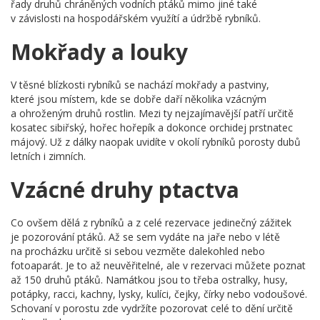
řady druhů chráněných vodních ptáků mimo jiné také
v závislosti na hospodářském využítí a údržbě rybníků.
Mokřady a louky
V těsné blízkosti rybníků se nachází mokřady a pastviny,
které jsou místem, kde se dobře daří několika vzácným
a ohroženým druhů rostlin. Mezi ty nejzajímavější patří určitě
kosatec sibiřský, hořec hořepík a dokonce orchidej prstnatec
májový. Už z dálky naopak uvidíte v okolí rybníků porosty dubů
letních i zimních.
Vzácné druhy ptactva
Co ovšem dělá z rybníků a z celé rezervace jedinečný zážitek
je pozorování ptáků. Až se sem vydáte na jaře nebo v létě
na procházku určitě si sebou vezměte dalekohled nebo
fotoaparát. Je to až neuvěřitelné, ale v rezervaci můžete poznat
až 150 druhů ptáků. Namátkou jsou to třeba ostralky, husy,
potápky, racci, kachny, lysky, kulíci, čejky, čírky nebo vodoušové.
Schovaní v porostu zde vydržíte pozorovat celé to dění určitě