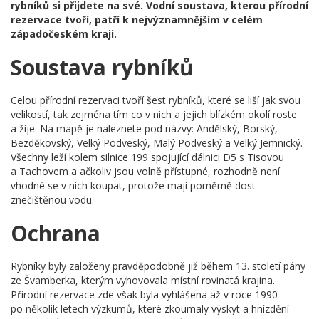
rybníků si přijdete na své. Vodní soustava, kterou přírodní
rezervace tvoří, patří k nejvýznamnějším v celém
západočeském kraji.
Soustava rybníků
Celou přírodní rezervaci tvoří šest rybníků, které se liší jak svou
velikostí, tak zejména tím co v nich a jejich blízkém okolí roste
a žije. Na mapě je naleznete pod názvy: Andělský, Borský,
Bezděkovský, Velký Podveský, Malý Podveský a Velký Jemnický.
Všechny leží kolem silnice 199 spojující dálnici D5 s Tisovou
a Tachovem a ačkoliv jsou volně přístupné, rozhodně není
vhodné se v nich koupat, protože mají poměrně dost
znečištěnou vodu.
Ochrana
Rybníky byly založeny pravděpodobně již během 13. století pány
ze Švamberka, kterým vyhovovala místní rovinatá krajina.
Přírodní rezervace zde však byla vyhlášena až v roce 1990
po několik letech výzkumů, které zkoumaly výskyt a hnízdění