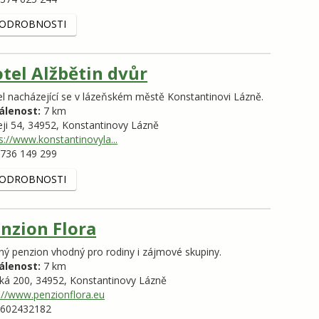
ODROBNOSTI
tel Alžbětin dvůr
l nacházející se v lázeňském městě Konstantinovi Lázně.
álenost:
7 km
eji 54,
34952,
Konstantinovy Lázně
s://www.konstantinovyla...
736 149 299
ODROBNOSTI
nzion Flora
ný penzion vhodný pro rodiny i zájmové skupiny.
álenost:
7 km
tká 200,
34952,
Konstantinovy Lázně
://www.penzionflora.eu
602432182