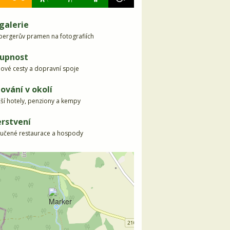
galerie
bergerův pramen na fotografiích
upnost
dové cesty a dopravní spoje
ování v okolí
žší hotely, penziony a kempy
rstvení
učené restaurace a hospody