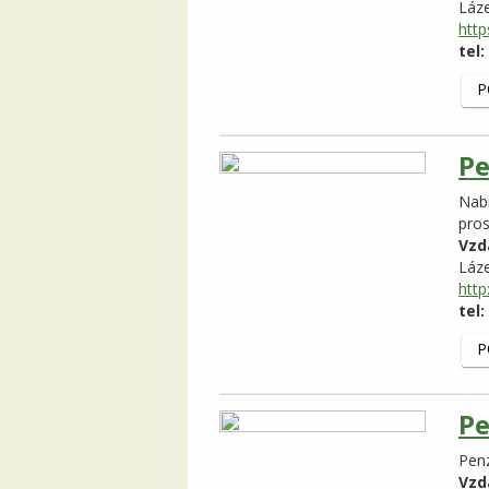
Láz
http
tel:
P
P
Nabí
pros
Vzd
Láz
htt
tel:
P
Pe
Penz
Vzd