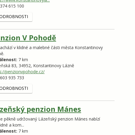
374 615 100
ODROBNOSTI
nzion V Pohodě
achází v klidné a malebné části města Konstantinovy
ně.
álenost:
7 km
eňská 83,
34952,
Konstantinovy Lázně
s://penzionvpohode.cz/
603 935 733
ODROBNOSTI
zeňský penzion Mánes
ce pěkně udržovaný Lázeňský penzion Mánes nabízí
idné a kom...
álenost:
7 km