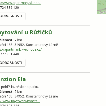
s://www.apartmanyslunec...
724 839 120
ODROBNOSTI
ytování u Růžičků
álenost:
7 km
eční 138,
34952,
Konstantinovy Lázně
s://apartmankl.webnode.cz/
777 851 440
ODROBNOSTI
nzion Ela
a poblíž lázeňského parku.
álenost:
7 km
eční 133,
34952,
Konstantinovy Lázně
://www.ubytovani-konsta...
374 625 244