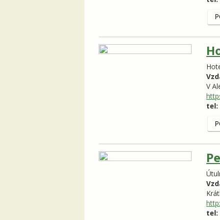
P
Ho
Hote
Vzd
V Al
http
tel:
P
Pe
Útul
Vzd
Krá
http
tel: