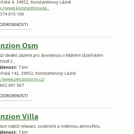
eňská 4,
34952,
Konstantinovy Lázně
s://www.konstantinovyla...
374 615 100
ODROBNOSTI
enzion Osm
zí ideální zázemí pro dovolenou v klidném lázeňském
tředí č...
álenost:
7 km
eňská 142,
34952,
Konstantinovy Lázně
p://www.penzionosm.cz/
602 661 667
ODROBNOSTI
nzion Villa
ion nabízí relaxaci, soukromí a rodinnou atmosféru.
álenost:
7 km