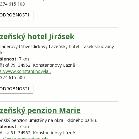
374 615 100
ODROBNOSTI
zeňský hotel Jirásek
ariérový tříhvězdičkový Lázeňský hotel Jirásek situovaný
r...
álenost:
7 km
eňská 79,
34952,
Konstantinovy Lázně
s://www.konstantinovyla...
374 615 500
ODROBNOSTI
zeňský penzion Marie
ňský penzion umístěný na okraji klidného parku.
álenost:
7 km
eňská 51,
34952,
Konstantinovy Lázně
s://www.konstantinovyla...