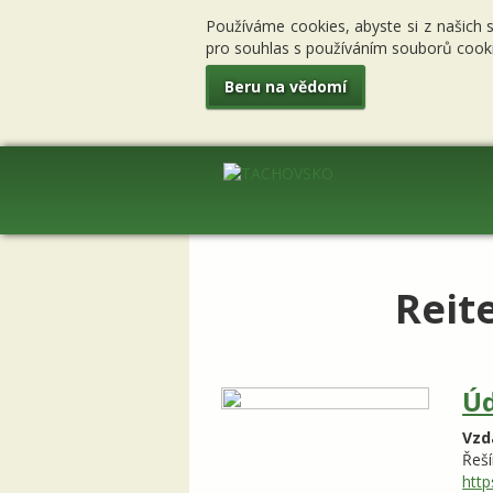
Používáme cookies, abyste si z našich 
pro souhlas s používáním souborů cooki
Beru na vědomí
Reit
Úd
Vzd
Řeší
http