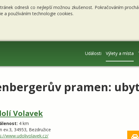
stránek odnesli co nejlepší možnou zkušenost. Pokračováním procháze
e a používáním technologie cookies.
Události
Výlety a místa
enbergerův pramen: uby
olí Volavek
álenost:
4 km
n ev.3,
34953,
Bezdružice
s://www.udolivolavek.cz/