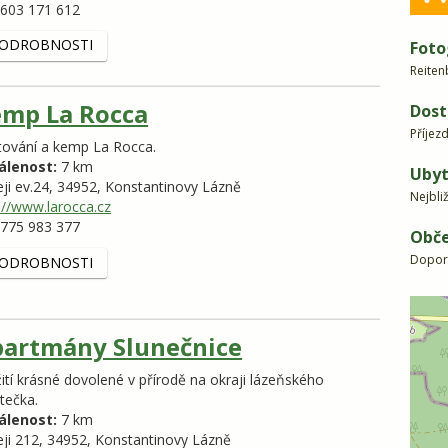
603 171 612
ODROBNOSTI
Foto
Reiten
mp La Rocca
Dost
Příjez
tování a kemp La Rocca.
álenost:
7 km
Ubyt
eji ev.24,
34952,
Konstantinovy Lázně
Nejbli
://www.larocca.cz
775 983 377
Obče
Dopor
ODROBNOSTI
artmány Slunečnice
ití krásné dovolené v přírodě na okraji lázeňského
tečka.
álenost:
7 km
eji 212,
34952,
Konstantinovy Lázně