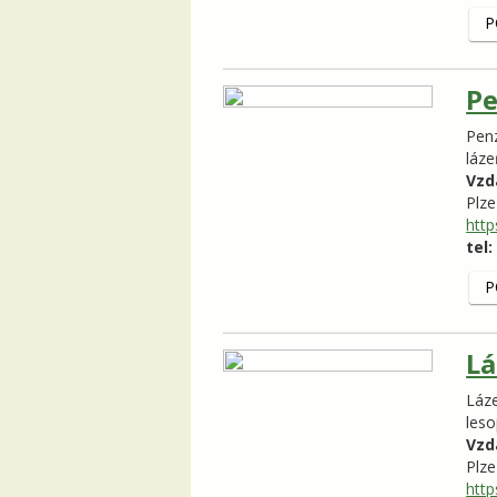
P
Pe
Penz
láze
Vzd
Plz
http
tel:
P
Lá
Láze
lesop
Vzd
Plz
http