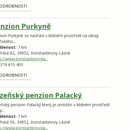
ODROBNOSTI
nzion Purkyně
ion Purkyně se nachází v klidném prostředí na okraji
ňského...
álenost:
7 km
eňská 82,
34952,
Konstantinovy Lázně
s://www.konstantinovyla...
374 615 405
ODROBNOSTI
zeňský penzion Palacký
ňský penzion Palacký který je umístěn v klidném prostředí
...
álenost:
7 km
eňská 59,
34952,
Konstantinovy Lázně
s://www.konstantinovyla...