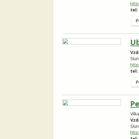
http
tel:
P
Ub
Vzd
Slun
http
tel:
P
Pe
Vilk
Vzd
Slun
http
tel: