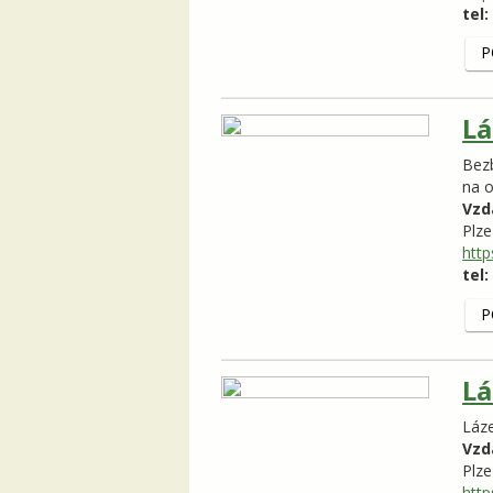
tel:
P
Lá
Bezb
na ok
Vzd
Plz
http
tel:
P
Lá
Láze
Vzd
Plz
http