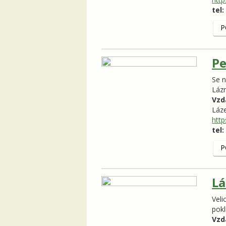
tel:
P
Pe
Se n
Láz
Vzd
Láz
http
tel:
P
Lá
Veli
pokl
Vzd