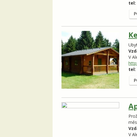
tel:
P
Ke
Uby
Vzd
V Al
http
tel:
P
Ap
Prož
měs
Vzd
V Al