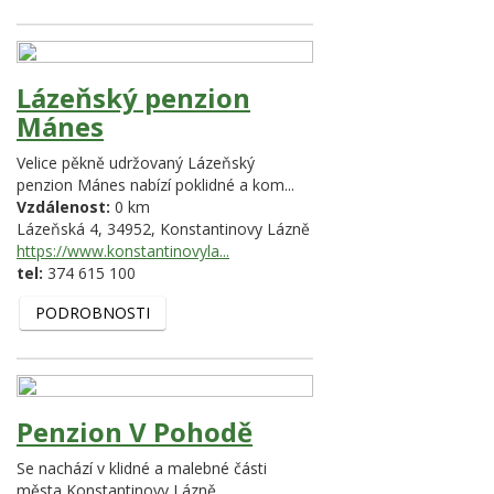
Lázeňský penzion
Mánes
Velice pěkně udržovaný Lázeňský
penzion Mánes nabízí poklidné a kom...
Vzdálenost:
0 km
Lázeňská 4,
34952,
Konstantinovy Lázně
https://www.konstantinovyla...
tel:
374 615 100
PODROBNOSTI
Penzion V Pohodě
Se nachází v klidné a malebné části
města Konstantinovy Lázně.