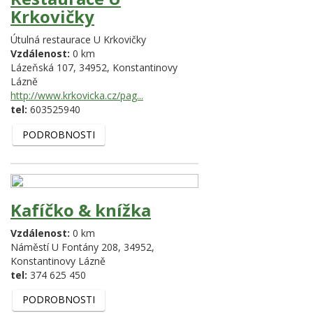
Krkovičky
Útulná restaurace U Krkovičky
Vzdálenost:
0 km
Lázeňská 107,
34952,
Konstantinovy
Lázně
http://www.krkovicka.cz/pag...
tel:
603525940
PODROBNOSTI
Kafíčko & knížka
Vzdálenost:
0 km
Náměstí U Fontány 208,
34952,
Konstantinovy Lázně
tel:
374 625 450
PODROBNOSTI