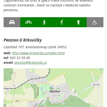
Zapomenout na stres a spěch máte možnost ve Wellness
centrum Konstantin , které se nachází v blízkosti našeho
penzionu.
Penzion U Krkovičky
Lázeňská 107,
Konstantinovy Lázně
34952
web:
http://www.krkovicka.cz/index.html
tel:
603 52 59 40
email:
penzion@krkovicka.cz