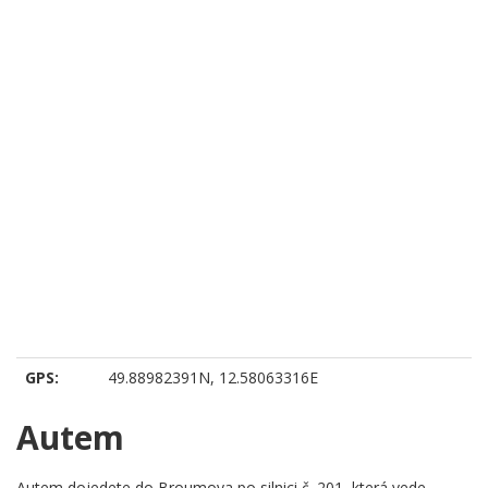
GPS:
49.88982391N, 12.58063316E
Autem
Autem dojedete do Broumova po silnici č. 201, která vede