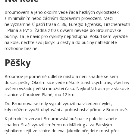
Broumovem a jeho okolím vede řada hezkých cyklostezek
s minimálním nebo žádným dopravním provozem. Mezi
nejvýznamnější patří trasa č. 36, Euregio Egrensis, Tirschenreuth
- Planá a EV13. Žádná z tras ovšem nevede do Broumovské
bučiny. Ta je navíc pro cyklisty nepřístupná. Pokud sem vyrazíte
na kole, nechte svůj bicykl u cesty a do bučiny nahlédněte
rozhodně bez něj.
Pěšky
Broumov je poměrně odlehlé místo a není snadné se sem
dostat pěšky. Okolím sice vede několik turistických tras, všechny
ovšem vyžadují větší množství času. Nejkratší trasa je z vlakové
stanice v Chodové Plané, má 12 km.
Do Broumova se tedy vyplatí vyrazit na vícedenní výlet,
kdy můžete využít ubytování a pohostinství přímo v Broumově.
K přírodní rezervaci Broumovská bučina se pak dostanete
snadno. Stačí vyrazit směrem na Mähring a za Farským
rybníkem sejít ze silnice doleva. Jakmile přejdete most přes