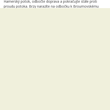
Hamerský potok, odbočte doprava a pokračujte stále proti
proudu potoka. Brzy narazíte na odbočku k Broumovskému
zámku, tu minete a za chvíli již dorazíte k rezervaci. K bučině
dojdete krs smrkový porost nedaleko od cesty.
Přírodní rezervace Broumovská bučina
Úvodní stránka
Dostupnost
Příjezdové cesty a dopravní spoje
Ubytování v okolí
Nejbližší hotely, penziony a kempy
Občerstvení
Doporučené restaurace a hospody