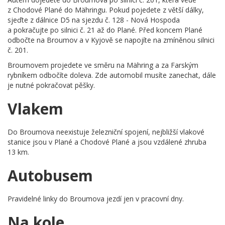
z Chodové Plané do Mähringu. Pokud pojedete z větší dálky,
sjeďte z dálnice D5 na sjezdu č. 128 - Nová Hospoda
a pokračujte po silnici č. 21 až do Plané. Před koncem Plané
odbočte na Broumov a v Kyjově se napojíte na zmíněnou silnici
č. 201.
Broumovem projedete ve směru na Mähring a za Farským
rybníkem odbočíte doleva. Zde automobil musíte zanechat, dále
je nutné pokračovat pěšky.
Vlakem
Do Broumova neexistuje železniční spojení, nejbližší vlakové
stanice jsou v Plané a Chodové Plané a jsou vzdálené zhruba
13 km.
Autobusem
Pravidelné linky do Broumova jezdí jen v pracovní dny.
Na kole