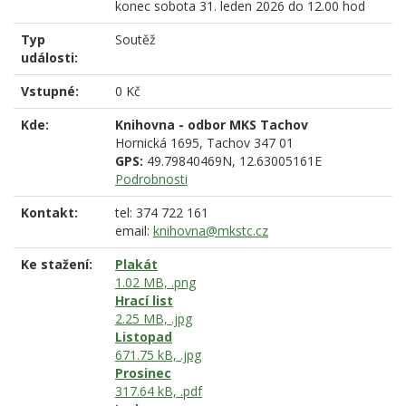
konec
sobota 31. leden 2026 do 12.00 hod
Typ
Soutěž
události:
Vstupné:
0 Kč
Kde:
Knihovna - odbor MKS Tachov
Hornická 1695,
Tachov
347 01
GPS:
49.79840469N, 12.63005161E
Podrobnosti
Kontakt:
tel: 374 722 161
email:
knihovna@mkstc.cz
Ke stažení:
Plakát
1.02 MB, .png
Hrací list
2.25 MB, .jpg
Listopad
671.75 kB, .jpg
Prosinec
317.64 kB, .pdf