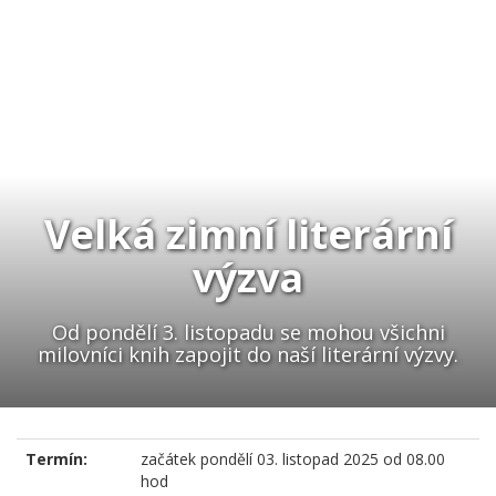
Velká zimní literární
výzva
Od pondělí 3. listopadu se mohou všichni
milovníci knih zapojit do naší literární výzvy.
Termín:
začátek
pondělí 03. listopad 2025 od 08.00
hod