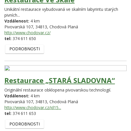
Unikátní restaurace vybudovaná ve skalním labyrintu starých
pivních...
Vzdálenost:
4 km
Pivovarská 107,
34813,
Chodová Planá
http://www.chodovar.cz/
tel:
374 611 650
PODROBNOSTI
Restaurace „STARÁ SLADOVNA“
Originální restaurace obklopena pivovarskou technologií.
Vzdálenost:
4 km
Pivovarská 107,
34813,
Chodová Planá
http://www.chodovar.cz/id15...
tel:
374 611 653
PODROBNOSTI