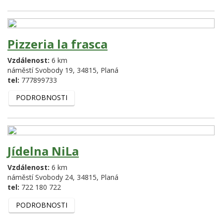
Pizzeria la frasca
Vzdálenost:
6 km
náměstí Svobody 19,
34815,
Planá
tel:
777899733
PODROBNOSTI
Jídelna NiLa
Vzdálenost:
6 km
náměstí Svobody 24,
34815,
Planá
tel:
722 180 722
PODROBNOSTI