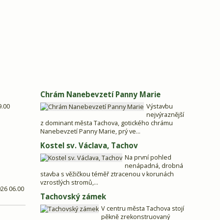
Chrám Nanebevzetí Panny Marie
9.00
Výstavbu
nejvýraznější
z dominant města Tachova, gotického chrámu
Nanebevzetí Panny Marie, prý ve...
Kostel sv. Václava, Tachov
Na první pohled
nenápadná, drobná
stavba s věžičkou téměř ztracenou v korunách
vzrostlých stromů,...
026 06.00
Tachovský zámek
V centru města Tachova stojí
pěkně zrekonstruovaný