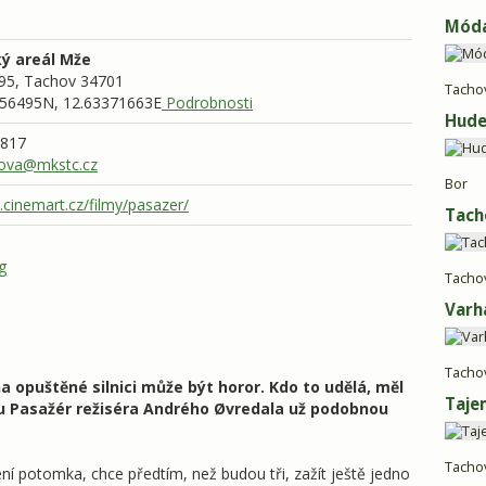
Móda
ý areál Mže
95,
Tachov
34701
Tacho
56495N, 12.63371663E
Podrobnosti
Hude
 817
ova@mkstc.cz
Bor
.cinemart.cz/filmy/pasazer/
Tach
g
Tacho
Varh
Tacho
a opuštěné silnici může být horor. Kdo to udělá, měl
Taje
lmu Pasažér režiséra Andrého Øvredala už podobnou
Tacho
ení potomka, chce předtím, než budou tři, zažít ještě jedno