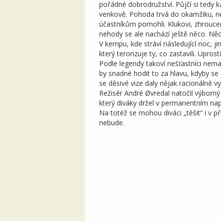
pořádné dobrodružství. Půjčí si tedy 
venkově. Pohoda trvá do okamžiku, než
účastníkům pomohli. Klukovi, zhrouc
nehody se ale nachází ještě něco. Ně
V kempu, kde stráví následující noc, j
který terorizuje ty, co zastavili. Upros
Podle legendy takoví nešťastníci nemají
by snadné hodit to za hlavu, kdyby se 
se děsivé vize daly nějak racionálně v
Režisér André Øvredal natočil výborn
který diváky držel v permanentním nap
Na totéž se mohou diváci „těšit“ i v 
nebude.