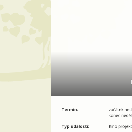
Termín:
začátek
nedě
konec
neděl
Typ události:
Kino projek