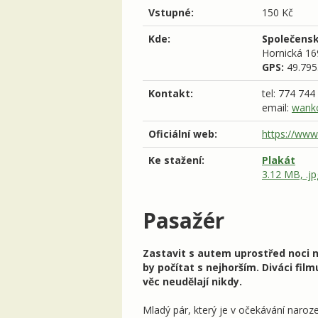
Vstupné:
150 Kč
Kde:
Společensk
Hornická 16
GPS:
49.795
Kontakt:
tel: 774 744
email:
wank
Oficiální web:
https://www
Ke stažení:
Plakát
3.12 MB, .jp
Pasažér
Zastavit s autem uprostřed noci n
by počítat s nejhorším. Diváci fi
věc neudělají nikdy.
Mladý pár, který je v očekávání naroz