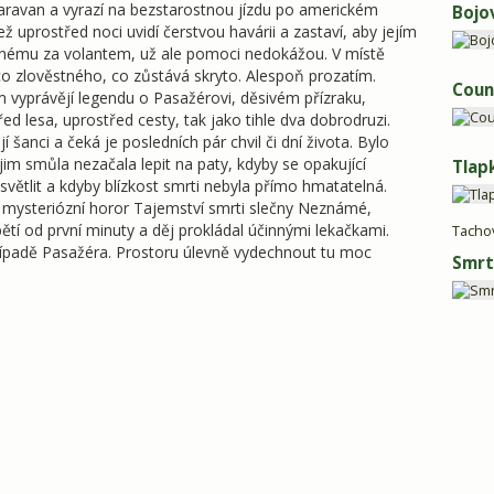
karavan a vyrazí na bezstarostnou jízdu po americkém
Bojo
 uprostřed noci uvidí čerstvou havárii a zastaví, aby jejím
enému za volantem, už ale pomoci nedokážou. V místě
co zlověstného, co zůstává skryto. Alespoň prozatím.
Coun
im vyprávějí legendu o Pasažérovi, děsivém přízraku,
třed lesa, uprostřed cesty, tak jako tihle dva dobrodruzi.
 šanci a čeká je posledních pár chvil či dní života. Bylo
jim smůla nezačala lepit na paty, kdyby se opakující
Tlap
ysvětlit a kdyby blízkost smrti nebyla přímo hmatatelná.
ý mysteriózní horor Tajemství smrti slečny Neznámé,
ětí od první minuty a děj prokládal účinnými lekačkami.
Tacho
případě Pasažéra. Prostoru úlevně vydechnout tu moc
Smrt