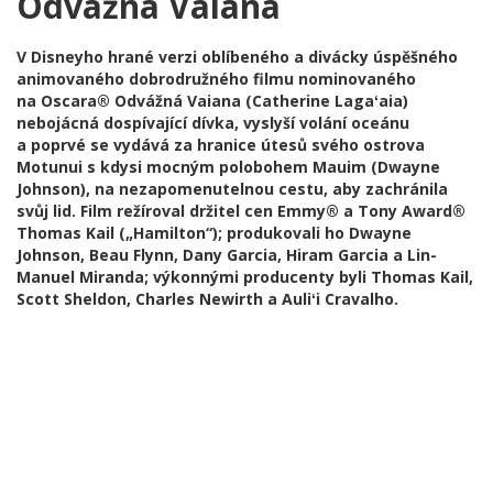
Odvážná Vaiana
V Disneyho hrané verzi oblíbeného a divácky úspěšného
animovaného dobrodružného filmu nominovaného
na Oscara® Odvážná Vaiana (Catherine Lagaʻaia)
nebojácná dospívající dívka, vyslyší volání oceánu
a poprvé se vydává za hranice útesů svého ostrova
Motunui s kdysi mocným polobohem Mauim (Dwayne
Johnson), na nezapomenutelnou cestu, aby zachránila
svůj lid. Film režíroval držitel cen Emmy® a Tony Award®
Thomas Kail („Hamilton“); produkovali ho Dwayne
Johnson, Beau Flynn, Dany Garcia, Hiram Garcia a Lin-
Manuel Miranda; výkonnými producenty byli Thomas Kail,
Scott Sheldon, Charles Newirth a Auliʻi Cravalho.