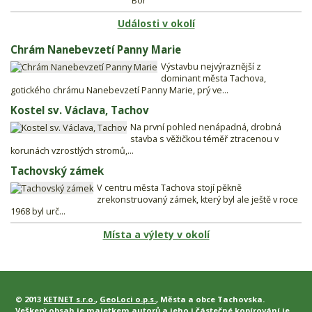
Bor
Události v okolí
Chrám Nanebevzetí Panny Marie
Výstavbu nejvýraznější z
dominant města Tachova,
gotického chrámu Nanebevzetí Panny Marie, prý ve...
Kostel sv. Václava, Tachov
Na první pohled nenápadná, drobná
stavba s věžičkou téměř ztracenou v
korunách vzrostlých stromů,...
Tachovský zámek
V centru města Tachova stojí pěkně
zrekonstruovaný zámek, který byl ale ještě v roce
1968 byl urč...
Místa a výlety v okolí
© 2013
KETNET s.r.o.
,
GeoLoci o.p.s.
, Města a obce Tachovska.
Veškerý obsah je majetkem autorů a jeho i částečné kopírování je