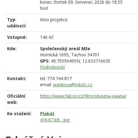
konec
čtvrtek 09. červenec 2026 do 18.55
hod
Typ
Kino projekce
události:
Vstupné:
140 Kč
Kde:
Společenský areál Mže
Hornická 1695,
Tachov
34701
GPS:
49.79556495N, 12.63371663E
Podrobnosti
Kontakt:
tel: 774 744 817
email:
wankova@mkstc.cz
Oficiální
https://www.falcon.cz/film/odvazna-vaiana/
web:
Ke stažení:
Plakát
416.67 kB, .jpg