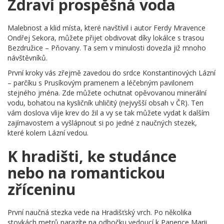
Zdraví prospěšná voda
Malebnost a klid místa, které navštívil i autor Ferdy Mravence
Ondřej Sekora, můžete přijet obdivovat díky lokálce s trasou
Bezdružice – Pňovany. Ta sem v minulosti dovezla již mnoho
návštěvníků.
První kroky vás zřejmě zavedou do srdce Konstantinových Lázní
– parčíku s Prusíkovým pramenem a léčebným pavilonem
stejného jména. Zde můžete ochutnat opěvovanou minerální
vodu, bohatou na kysličník uhličitý (nejvyšší obsah v ČR). Ten
vám doslova vlije krev do žil a vy se tak můžete vydat k dalším
zajímavostem a vyšlápnout si po jedné z naučných stezek,
které kolem Lázní vedou.
K hradišti, ke studánce
nebo na romantickou
zříceninu
První naučná stezka vede na Hradišťský vrch. Po několika
stovkách metrů narazíte na odbočku vedoucí k Panence Marii