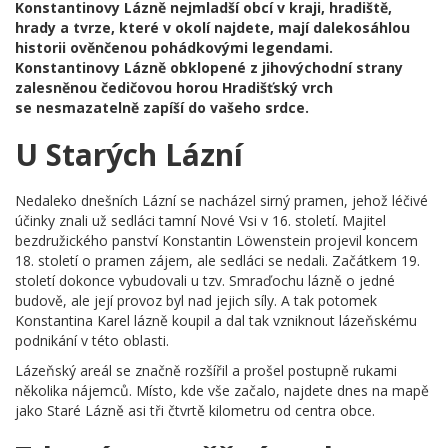
Konstantinovy Lázně nejmladší obcí v kraji, hradiště,
hrady a tvrze, které v okolí najdete, mají dalekosáhlou
historii ověnčenou pohádkovými legendami.
Konstantinovy Lázně obklopené z jihovýchodní strany
zalesněnou čedičovou horou Hradišťský vrch
se nesmazatelně zapíší do vašeho srdce.
U Starých Lázní
Nedaleko dnešních Lázní se nacházel sirný pramen, jehož léčivé
účinky znali už sedláci tamní Nové Vsi v 16. století. Majitel
bezdružického panství Konstantin Löwenstein projevil koncem
18. století o pramen zájem, ale sedláci se nedali. Začátkem 19.
století dokonce vybudovali u tzv. Smraďochu lázně o jedné
budově, ale její provoz byl nad jejich síly. A tak potomek
Konstantina Karel lázně koupil a dal tak vzniknout lázeňskému
podnikání v této oblasti.
Lázeňský areál se značně rozšířil a prošel postupně rukami
několika nájemců. Místo, kde vše začalo, najdete dnes na mapě
jako Staré Lázně asi tři čtvrtě kilometru od centra obce.