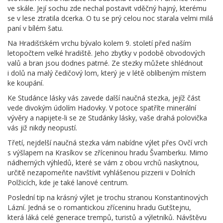
ve skále. Její sochu zde nechal postavit vděčný hajný, kterému
se v lese ztratila dcerka. O tu se prý celou noc starala velmi milá
paní v bílém šatu.
Na Hradišťském vrchu bývalo kolem 9. století před naším
letopočtem velké hradiště. Jeho zbytky v podobě obvodových
valů a bran jsou dodnes patrné. Ze stezky můžete shlédnout
i dolů na malý čedičový lom, který je v létě oblíbeným místem
ke koupání.
Ke Studánce lásky vás zavede další naučná stezka, jejíž část
vede divokým údolím Hadovky. V potoce spatříte minerální
vývěry a napijete-li se ze Studánky lásky, vaše drahá polovička
vás již nikdy neopustí.
Třetí, nejdelší naučná stezka vám nabídne výlet přes Ovčí vrch
s výšlapem na Krasíkov se zříceninou hradu Švamberku. Mimo
nádherných výhledů, které se vám z obou vrchů naskytnou,
určitě nezapomeňte navštívit vyhlášenou pizzerii v Dolních
Polžicích, kde je také lanové centrum.
Poslední tip na krásný výlet je trochu stranou Konstantinových
Lázní. Jedná se o romantickou zříceninu hradu Gutštejnu,
která láká celé generace trempů, turistů a výletníků. Návštěvu