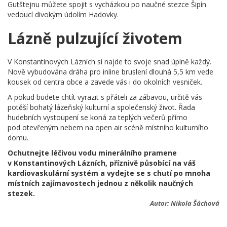
Gutštejnu můžete spojit s vycházkou po naučné stezce Šipín
vedoucí divokým údolím Hadovky.
Lázně pulzující životem
V Konstantinových Lázních si najde to svoje snad úplně každý.
Nově vybudována dráha pro inline bruslení dlouhá 5,5 km vede
kousek od centra obce a zavede vás i do okolních vesniček.
A pokud budete chtít vyrazit s přáteli za zábavou, určitě vás
potěší bohatý lázeňský kulturní a společenský život. Řada
hudebních vystoupení se koná za teplých večerů přímo
pod otevřeným nebem na open air scéně místního kulturního
domu.
Ochutnejte léčivou vodu minerálního pramene
v Konstantinových Lázních, příznivě působící na váš
kardiovaskulární systém a vydejte se s chutí po mnoha
místních zajímavostech jednou z několik naučných
stezek.
Autor:
Nikola Šáchová