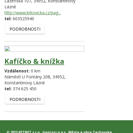
Lázeňská 107,
34952,
Konstantinovy
Lázně
http://www.krkovicka.cz/pag...
tel:
603525940
PODROBNOSTI
Kafíčko & knížka
Vzdálenost:
0 km
Náměstí U Fontány 208,
34952,
Konstantinovy Lázně
tel:
374 625 450
PODROBNOSTI
© 2013
KETNET s.r.o.
,
GeoLoci o.p.s.
, Města a obce Tachovska.