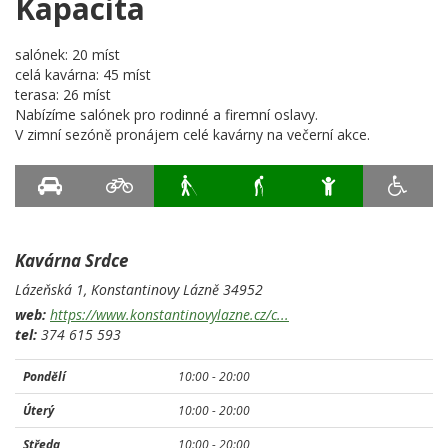
Kapacita
salónek: 20 míst
celá kavárna: 45 míst
terasa: 26 míst
Nabízíme salónek pro rodinné a firemní oslavy.
V zimní sezóně pronájem celé kavárny na večerní akce.
Kavárna Srdce
Lázeňská 1,
Konstantinovy Lázně
34952
web:
https://www.konstantinovylazne.cz/c...
tel:
374 615 593
Pondělí
10:00 -
20:00
Úterý
10:00 -
20:00
Středa
10:00 -
20:00