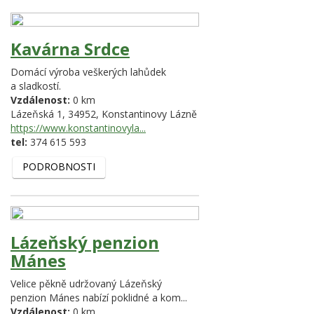
Kavárna Srdce
Domácí výroba veškerých lahůdek
a sladkostí.
Vzdálenost:
0 km
Lázeňská 1,
34952,
Konstantinovy Lázně
https://www.konstantinovyla...
tel:
374 615 593
PODROBNOSTI
Lázeňský penzion
Mánes
Velice pěkně udržovaný Lázeňský
penzion Mánes nabízí poklidné a kom...
Vzdálenost:
0 km