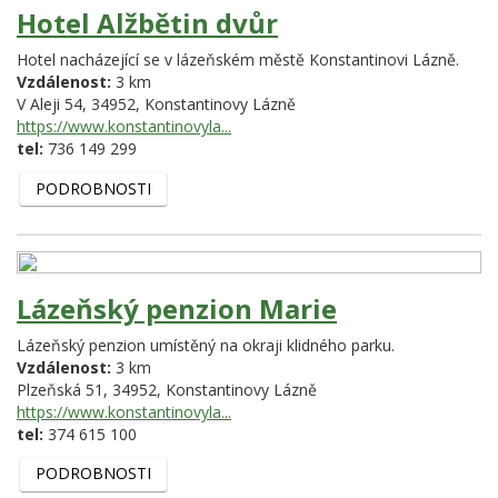
Hotel Alžbětin dvůr
Hotel nacházející se v lázeňském městě Konstantinovi Lázně.
Vzdálenost:
3 km
V Aleji 54,
34952,
Konstantinovy Lázně
https://www.konstantinovyla...
tel:
736 149 299
PODROBNOSTI
Lázeňský penzion Marie
Lázeňský penzion umístěný na okraji klidného parku.
Vzdálenost:
3 km
Plzeňská 51,
34952,
Konstantinovy Lázně
https://www.konstantinovyla...
tel:
374 615 100
PODROBNOSTI