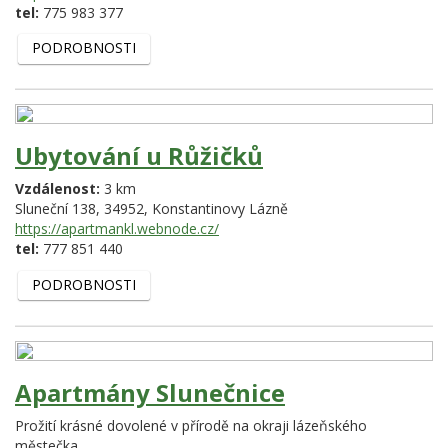
tel:
775 983 377
PODROBNOSTI
Ubytování u Růžičků
Vzdálenost:
3 km
Sluneční 138,
34952,
Konstantinovy Lázně
https://apartmankl.webnode.cz/
tel:
777 851 440
PODROBNOSTI
Apartmány Slunečnice
Prožití krásné dovolené v přírodě na okraji lázeňského
městečka.