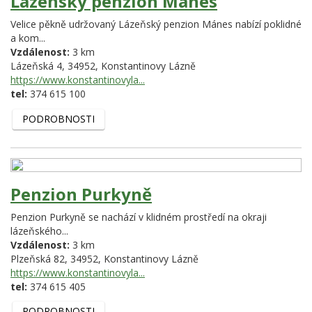
Lázeňský penzion Mánes
Velice pěkně udržovaný Lázeňský penzion Mánes nabízí poklidné
a kom...
Vzdálenost:
3 km
Lázeňská 4,
34952,
Konstantinovy Lázně
https://www.konstantinovyla...
tel:
374 615 100
PODROBNOSTI
Penzion Purkyně
Penzion Purkyně se nachází v klidném prostředí na okraji
lázeňského...
Vzdálenost:
3 km
Plzeňská 82,
34952,
Konstantinovy Lázně
https://www.konstantinovyla...
tel:
374 615 405
PODROBNOSTI