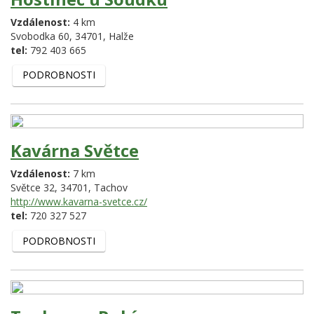
Vzdálenost:
4 km
Svobodka 60,
34701,
Halže
tel:
792 403 665
PODROBNOSTI
Kavárna Světce
Vzdálenost:
7 km
Světce 32,
34701,
Tachov
http://www.kavarna-svetce.cz/
tel:
720 327 527
PODROBNOSTI