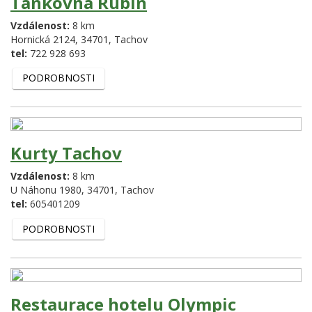
Tankovna Rubín
Vzdálenost:
8 km
Hornická 2124,
34701,
Tachov
tel:
722 928 693
PODROBNOSTI
Kurty Tachov
Vzdálenost:
8 km
U Náhonu 1980,
34701,
Tachov
tel:
605401209
PODROBNOSTI
Restaurace hotelu Olympic