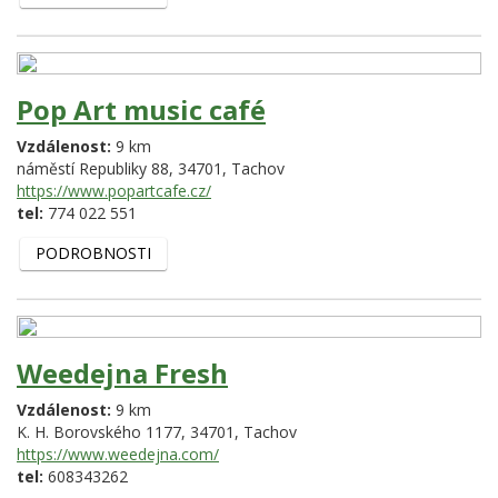
Pop Art music café
Vzdálenost:
9 km
náměstí Republiky 88,
34701,
Tachov
https://www.popartcafe.cz/
tel:
774 022 551
PODROBNOSTI
Weedejna Fresh
Vzdálenost:
9 km
K. H. Borovského 1177,
34701,
Tachov
https://www.weedejna.com/
tel:
608343262