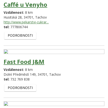
Caffé u Venyho
Vzdálenost:
8 km
Husitská 28,
34701,
Tachov
http://www.pekarstvi-cukrar...
tel:
777806744
PODROBNOSTI
Fast Food J&M
Vzdálenost:
8 km
Dolní Předměstí 149,
34701,
Tachov
tel:
732 769 838
PODROBNOSTI