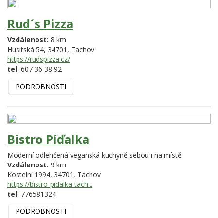
Rud´s Pizza
Vzdálenost:
8 km
Husitská 54,
34701,
Tachov
https://rudspizza.cz/
tel:
607 36 38 92
PODROBNOSTI
Bistro Píďalka
Moderní odlehčená veganská kuchyně sebou i na místě
Vzdálenost:
9 km
Kostelní 1994,
34701,
Tachov
https://bistro-pidalka-tach...
tel:
776581324
PODROBNOSTI