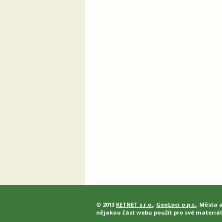
© 2013
KETNET s.r.o.
,
GeoLoci o.p.s.
, Města 
nějakou část webu použít pro své materiál