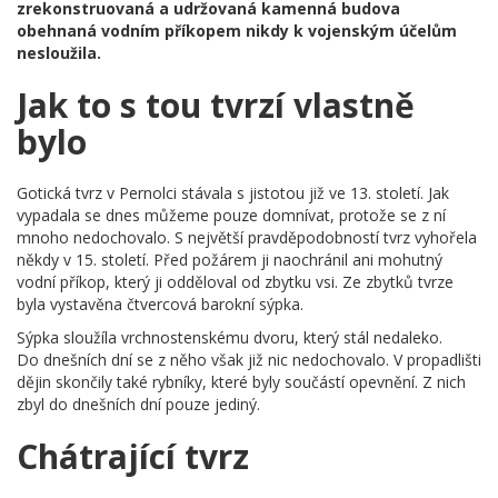
zrekonstruovaná a udržovaná kamenná budova
obehnaná vodním příkopem nikdy k vojenským účelům
nesloužila.
Jak to s tou tvrzí vlastně
bylo
Gotická tvrz v Pernolci stávala s jistotou již ve 13. století. Jak
vypadala se dnes můžeme pouze domnívat, protože se z ní
mnoho nedochovalo. S největší pravděpodobností tvrz vyhořela
někdy v 15. století. Před požárem ji naochránil ani mohutný
vodní příkop, který ji odděloval od zbytku vsi. Ze zbytků tvrze
byla vystavěna čtvercová barokní sýpka.
Sýpka sloužíla vrchnostenskému dvoru, který stál nedaleko.
Do dnešních dní se z něho však již nic nedochovalo. V propadlišti
dějin skončily také rybníky, které byly součástí opevnění. Z nich
zbyl do dnešních dní pouze jediný.
Chátrající tvrz