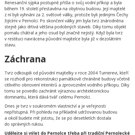
Renesanční sýpka postupně přišla o svůj vodní příkop a byla
během 19. století přestavěna na obytnou budovu. Její majitelé
z ní byli vyhnáni za 2. světové války, protože byli jedinými Čechy
žijícími v Pernolci. Po skončení války jim byla tvrz znárodněna
stejně jako drtivá většina podobných staveb. Díky tomu objekt
pomalu chátral a jeho osud byl značně nejistý. Když byla tvrz
v restituci navrácena původní majitelce byla již v dezolátním
stavu.
Záchrana
Tvrz odkoupili od původní majitelky v roce 2004 Turnerevi, kteří
se rozhodl pro rekonstrukci památkově chráněné budovy včetně
citlivého obnovení interiérů a zprovoznění vodního příkopu. Díky
tomu se povedlo zachránit výraznou architektonickou
dominantu, která dává tvář celému Pernolci.
Dnes je tvrz v soukromém vlastnictví a je veřejnosti
nepřístupná. Při pohledu na příkladně udržovanou budovu
a okolí budete mít jistotu, že se po desetiletích dostala
do správných rukou.
Udělejte si výlet do Pernolce třeba při tradiční Pernolecké