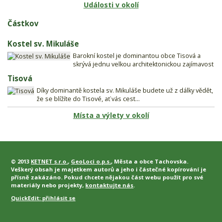
Události v okolí
Částkov
Kostel sv. Mikuláše
Barokní kostel je dominantou obce Tisová a
skrývá jednu velkou architektonickou zajímavost
Tisová
Díky dominantě kostela sv. Mikuláše budete už z dálky vědět,
že se blížíte do Tisové, ať vás cest...
Místa a výlety v okolí
© 2013
KETNET s.r.o.
,
GeoLoci o.p.s.
, Města a obce Tachovska.
Veškerý obsah je majetkem autorů a jeho i částečné kopírování je
přísně zakázáno. Pokud chcete nějakou část webu použít pro své
materiály nebo projekty,
kontaktujte nás
.
QuickEdit:
přihlásit se