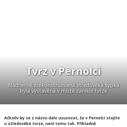
Tvrz v Pernolci
Nádherně zrekonstruovaná středověká sýpka
byla vystavěna v místě zaniklé tvrze
Ačkoliv by se z názvu dalo usuzovat, že v Pernolci stojíte
u středověké tvrze, není tomu tak. Příkladně