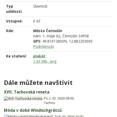
Typ
Slavnost
události:
Vstupné:
0 Kč
Kde:
Město Černošín
nám. 1. máje 62,
Černošín
34958
GPS:
49.81612800N, 12.88229300E
Podrobnosti
Ke stažení:
plakát
1.33 MB, .png
Dále můžete navštívit
XVII. Tachovská reneta
Po 2. 02. 2026 09.00,
Tachov
Móda v době Windischgrätzů
St 8. 04. 2026 10.00,