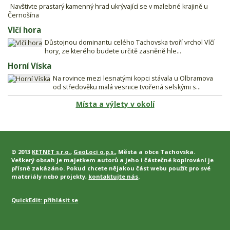
Navštivte prastarý kamenný hrad ukrývající se v malebné krajině u
Černošína
Vlčí hora
Důstojnou dominantu celého Tachovska tvoří vrchol Vlčí
hory, ze kterého budete určitě zasněně hle...
Horní Víska
Na rovince mezi lesnatými kopci stávala u Olbramova
od středověku malá vesnice tvořená selskými s...
Místa a výlety v okolí
© 2013
KETNET s.r.o.
,
GeoLoci o.p.s.
, Města a obce Tachovska.
Veškerý obsah je majetkem autorů a jeho i částečné kopírování je
přísně zakázáno. Pokud chcete nějakou část webu použít pro své
materiály nebo projekty,
kontaktujte nás
.
QuickEdit:
přihlásit se