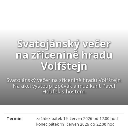
Svatojánský večer
na zřícenině hradu
Volfštejn
Svatojánský večer na zřícenině hradu Volfštejn.
Na akci vystoupí zpěvák a muzikant Pavel
Houfek s hostem.
Termín:
začátek
pátek 19. červen 2026 od 17.00 hod
konec
pátek 19. červen 2026 do 22.00 hod