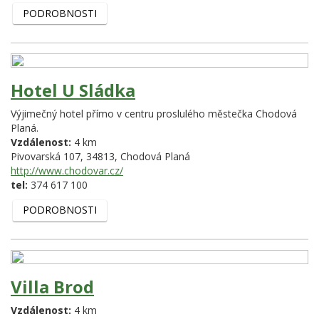
PODROBNOSTI
Hotel U Sládka
Výjimečný hotel přímo v centru proslulého městečka Chodová
Planá.
Vzdálenost:
4 km
Pivovarská 107,
34813,
Chodová Planá
http://www.chodovar.cz/
tel:
374 617 100
PODROBNOSTI
Villa Brod
Vzdálenost:
4 km