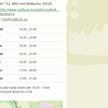
tí 132,
Bělá nad Radbuzou
34526
http://www.radbuza.eu/public/index#...
08295619
:
info@radbuza.eu
ělí
10:30 -
21:00
ý
10:30 -
23:00
da
10:30 -
23:00
tek
10:30 -
23:00
k
10:30 -
23:00
ta
11:00 -
00:00
le
11:00 -
21:00
á jídla každý všední den 10:30 – 14:00
 kuchyně denně do 21:00