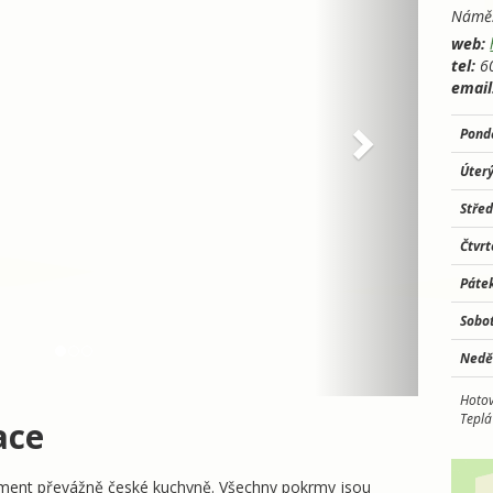
Náměs
web:
tel:
6
email
Pond
Úter
Stře
Čtvr
Páte
Sobo
Nedě
Hotov
Teplá
ace
rtiment převážně české kuchyně. Všechny pokrmy jsou