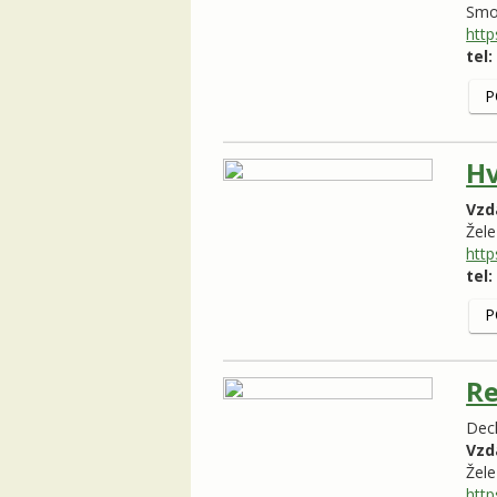
Smo
http
tel:
P
Hv
Vzd
Žel
http
tel:
P
Re
Dech
Vzd
Žel
http