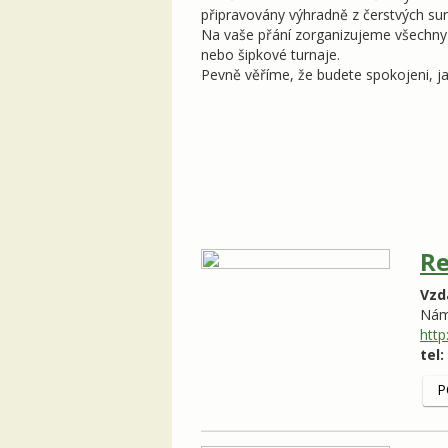
připravovány výhradně z čerstvých sur
Na vaše přání zorganizujeme všechny m
nebo šipkové turnaje.
Pevně věříme, že budete spokojeni, jak
Re
Vzd
Nám
http
tel:
P