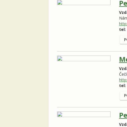
Pe
Vzd
Nám
http
tel:
P
M
Vzd
Čeč
http
tel:
P
Pe
Vzd