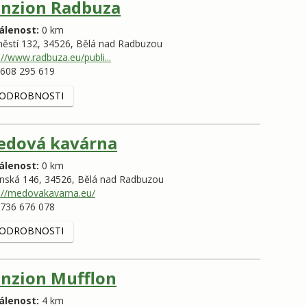
nzion Radbuza
álenost:
0 km
ěstí 132,
34526,
Bělá nad Radbuzou
://www.radbuza.eu/publi...
608 295 619
ODROBNOSTI
edová kavárna
álenost:
0 km
ínská 146,
34526,
Bělá nad Radbuzou
://medovakavarna.eu/
736 676 078
ODROBNOSTI
nzion Mufflon
álenost:
4 km