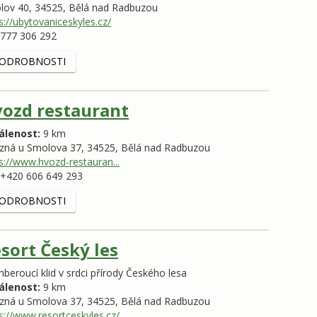
lov 40,
34525,
Bělá nad Radbuzou
s://ubytovaniceskyles.cz/
777 306 292
ODROBNOSTI
ozd restaurant
álenost:
9 km
ezná u Smolova 37,
34525,
Bělá nad Radbuzou
s://www.hvozd-restauran...
+420 606 649 293
ODROBNOSTI
sort Český les
beroucí klid v srdci přírody Českého lesa
álenost:
9 km
ezná u Smolova 37,
34525,
Bělá nad Radbuzou
s://www.resortceskyles.cz/