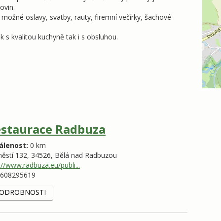
ovin.
ožné oslavy, svatby, rauty, firemní večírky, šachové
 s kvalitou kuchyně tak i s obsluhou.
staurace Radbuza
álenost:
0 km
ěstí 132,
34526,
Bělá nad Radbuzou
://www.radbuza.eu/publi...
608295619
ODROBNOSTI