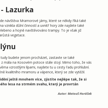
- Lazurka
ude návštěva Mramorové jámy, které se někdy říká také
vznikla důlní činností a uvnitř hory zde najdete také
velebeno a hojně navštěvováno trampy. To je však již
zarůstá vegetace.
lýnu
 tudy budete jenom procházet, zastavte se také
 z mála na Kosovém potoce stále stojí. Mimo toho, že vás
věma vzrostlými lípami, najdete tu u cesty řadu prohlubní.
éně kvalitního mramoru a vápence, který se zde vytěžil.
dění ještě mnohem více, zjistíte nejlépe tak, že si
hého lesa na strmém svahu, který je provrtán
Autor:
Matouš Horáček