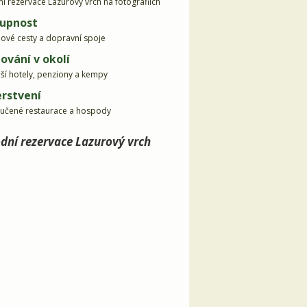
ní rezervace Lazurový vrch na fotografiích
upnost
dové cesty a dopravní spoje
ování v okolí
žší hotely, penziony a kempy
rstvení
učené restaurace a hospody
odní rezervace Lazurový vrch