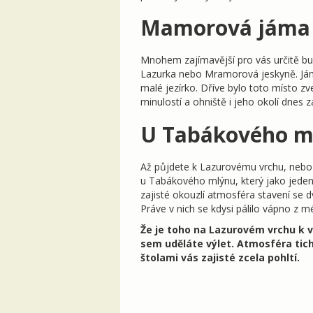
Mamorová jáma 
Mnohem zajímavější pro vás určitě b
Lazurka nebo Mramorová jeskyně. Jáma 
malé jezírko. Dříve bylo toto místo z
minulostí a ohniště i jeho okolí dnes 
U Tabákového m
Až půjdete k Lazurovému vrchu, nebo
u Tabákového mlýnu, který jako jeden
zajisté okouzlí atmosféra stavení se d
Práve v nich se kdysi pálilo vápno z m
Že je toho na Lazurovém vrchu k vi
sem uděláte výlet. Atmosféra tic
štolami vás zajisté zcela pohltí.