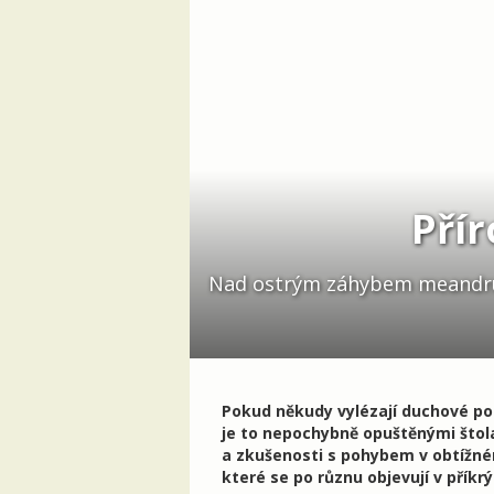
Přír
Nad ostrým záhybem meandrují
Pokud někudy vylézají duchové pod
je to nepochybně opuštěnými štol
a zkušenosti s pohybem v obtížné
které se po různu objevují v příkr