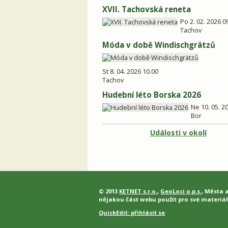
XVII. Tachovská reneta
Po 2. 02. 2026 0
Tachov
Móda v době Windischgrätzů
St 8. 04. 2026 10.00
Tachov
Hudební léto Borska 2026
Ne 10. 05. 2
Bor
Události v okolí
© 2013
KETNET s.r.o.
,
GeoLoci o.p.s.
, Města 
nějakou část webu použít pro své materiál
QuickEdit:
přihlásit se