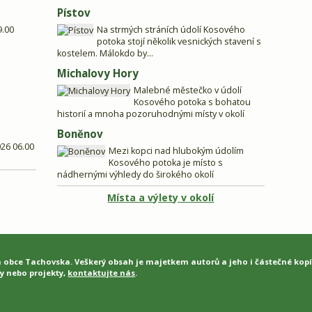
Pístov
9.00
Na strmých stráních údolí Kosového
potoka stojí několik vesnických stavení s
kostelem. Málokdo by...
Michalovy Hory
Malebné městečko v údolí
Kosového potoka s bohatou
historií a mnoha pozoruhodnými místy v okolí
Boněnov
026 06.00
Mezi kopci nad hlubokým údolím
Kosového potoka je místo s
nádhernými výhledy do širokého okolí
Místa a výlety v okolí
a obce Tachovska. Veškerý obsah je majetkem autorů a jeho i částečné kop
y nebo projekty,
kontaktujte nás
.