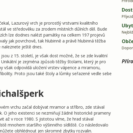
Přírod
a
Dost
Příjez
kal, Lazurový vrch je prorostlý vrstvami kvalitního
Ubyt
ál ve středověku za zrodem místních důlních děl. Bude
Nejbli
vazích lze dodnes nalézt památky na celkem 197 projevů
aly jak povrchově, tak hlubinně a právě hlubinná těžba
Obče
 naleznete ještě dnes.
Dopor
jsou z 15. století, je však dost možné, že se zde kvalitní
Přír
. Unikátní je zejména způsob těžby štolami, který je pro
by však odpovídá uložení vrstev vápence a mramoru,
ibolity. Proto jsou také štoly a lůmky seřazené vedle sebe
chalšperk
vém vrchu začal dobývat mramor a stříbro, zde stával
. O jeho existenci se nezmiňují žádné historické prameny
evit až v roce 1980. S jistotou víme, že hrad stával
ístě mnohem staršího výšinného sídliště. Co následovalo
e můžete obhlédnout jen skromné zbytky rozvalin.