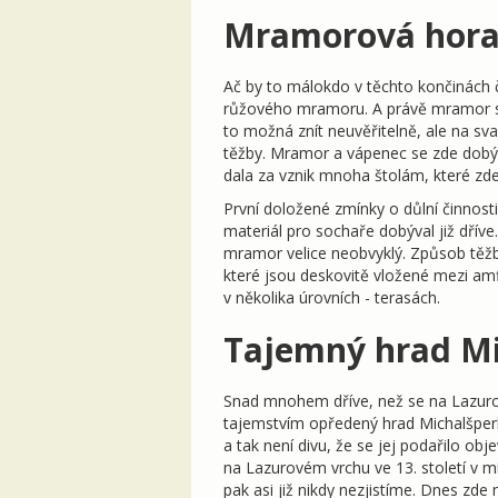
Mramorová hor
Ač by to málokdo v těchto končinách če
růžového mramoru. A právě mramor st
to možná znít neuvěřitelně, ale na s
těžby. Mramor a vápenec se zde dobýv
dala za vznik mnoha štolám, které zde
První doložené zmínky o důlní činnosti 
materiál pro sochaře dobýval již dříve
mramor velice neobvyklý. Způsob těž
které jsou deskovitě vložené mezi amf
v několika úrovních - terasách.
Tajemný hrad Mi
Snad mnohem dříve, než se na Lazuro
tajemstvím opředený hrad Michalšperk
a tak není divu, že se jej podařilo obj
na Lazurovém vrchu ve 13. století v m
pak asi již nikdy nezjistíme. Dnes zd