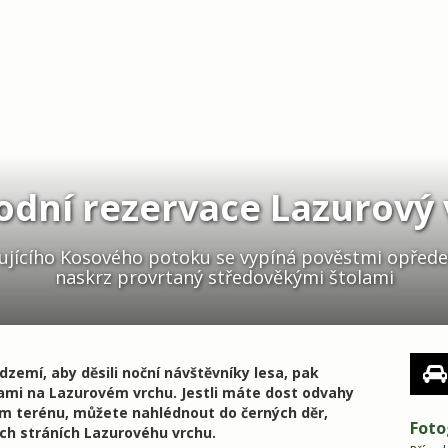
odní rezervace Lazurový
cího Kosového potoku se vypíná pověstmi opředený
naskrz provrtaný středověkými štolami
zemí, aby děsili noční návštěvníky lesa, pak
ami na Lazurovém vrchu. Jestli máte dost odvahy
m terénu, můžete nahlédnout do černých děr,
Foto
ých stráních Lazurovéhu vrchu.