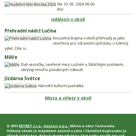
Ne 10. 05. 2026 06.00
Bor
Události v okolí
Přehradní nádrž Lučina
Kouzelná krajina v okolí přehrady je jako
stvořená pro zdravotní vycházku i rodinný
výlet. Zde si...
Milíře
Dvě vesničky, sevřené mezi Lužním a Sklářským potokem,
ukrývají mnoho půvabných zákoutí
Jízdárna Světce
Národní kulturní památka
Místa a výlety v okolí
© 2013
KETNET s.r.o.
,
GeoLoci o.p.s.
, Města a obce Tachovska.
Veškerý obsah je majetkem autorů a jeho i částečné kopírování je
přísně zakázáno. Pokud chcete nějakou část webu použít pro své