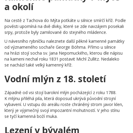
a okolí
Na cestě z Tachova do Mýta potkáte u silnice smírčí kříž. Podle
pověsti upomíná na dvě dívky, které se zde navzájem posekali
srpy, protože byly zamilované do stejného mládence.
U návesního rybníčku naleznete další pěkné kamenné památky
od význameného sochaře George Böhma. Přímo u silnice
na hrázi stojí socha sv. Jana Nepomuckého, kterou dle nápisu
na kameni nechal roku 1831 postavit Michl Zullitz. Nedaleko
se nachází také velký kamenný kříž.
Vodní mlýn z 18. století
Západně od vsi stojí barokní mlýn pocházející z roku 1788.
K mlýnu přiléhá pila, která doposud ukrývá původní strojní
vybavení. U vstupu do areálu roste chráněný strom javor klen,
který je výjimečný svojí impozantní mohutností. V jeho stínu
se tyčí kamenná boží muka.
Lezení v bývalém