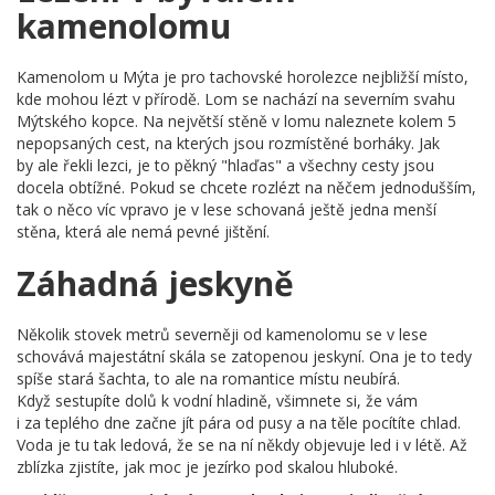
kamenolomu
Kamenolom u Mýta je pro tachovské horolezce nejbližší místo,
kde mohou lézt v přírodě. Lom se nachází na severním svahu
Mýtského kopce. Na největší stěně v lomu naleznete kolem 5
nepopsaných cest, na kterých jsou rozmístěné borháky. Jak
by ale řekli lezci, je to pěkný "hlaďas" a všechny cesty jsou
docela obtížné. Pokud se chcete rozlézt na něčem jednodušším,
tak o něco víc vpravo je v lese schovaná ještě jedna menší
stěna, která ale nemá pevné jištění.
Záhadná jeskyně
Několik stovek metrů severněji od kamenolomu se v lese
schovává majestátní skála se zatopenou jeskyní. Ona je to tedy
spíše stará šachta, to ale na romantice místu neubírá.
Když sestupíte dolů k vodní hladině, všimnete si, že vám
i za teplého dne začne jít pára od pusy a na těle pocítíte chlad.
Voda je tu tak ledová, že se na ní někdy objevuje led i v létě. Až
zblízka zjistíte, jak moc je jezírko pod skalou hluboké.