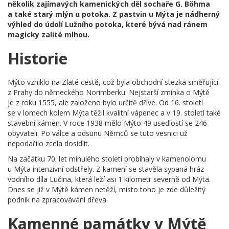
několik zajímavých kamenických děl sochaře G. Böhma
a také starý mlýn u potoka. Z pastvin u Mýta je nádherný
výhled do údolí Lužního potoka, které bývá nad ránem
magicky zalité mlhou.
Historie
Mýto vzniklo na Zlaté cestě, což byla obchodní stezka směřující
z Prahy do německého Norimberku. Nejstarší zmínka o Mýtě
je z roku 1555, ale založeno bylo určitě dříve. Od 16. století
se v lomech kolem Mýta těžil kvalitní vápenec a v 19. století také
stavební kámen. V roce 1938 mělo Mýto 49 usedlostí se 246
obyvateli. Po válce a odsunu Němců se tuto vesnici už
nepodařilo zcela dosídlit.
Na začátku 70. let minulého století probíhaly v kamenolomu
u Mýta intenzivní odstřely. Z kamení se stavěla sypaná hráz
vodního díla Lučina, která leží asi 1 kilometr severně od Mýta.
Dnes se již v Mýtě kámen netěží, místo toho je zde důležitý
podnik na zpracovávání dřeva.
Kamenné památky v Mýtě