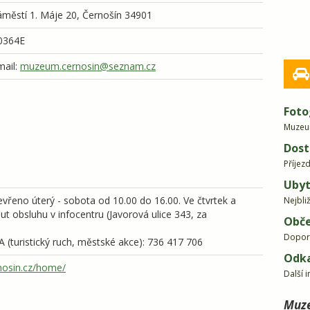
městí 1. Máje 20,
Černošín
34901
0364E
mail:
muzeum.cernosin@seznam.cz
Foto
Muzeum
Dost
Příjez
Ubyt
evřeno úterý - sobota od 10.00 do 16.00. Ve čtvrtek a
Nejbli
t obsluhu v infocentru (Javorová ulice 343, za
Obče
Dopor
turistický ruch, městské akce): 736 417 706
Odk
osin.cz/home/
Další 
Muze