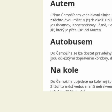
Autem
Přímo Černošínem vede hlavní silnice 
z těchto dvou měst a jejich okolí. Do
je Olbramov, Konstantinovy Lázně, Bez
Jiří, který je přes ulici od Muzea.
Autobusem
Do Černošína se lze dostat pravidelný
jsou důležitými dopravními koridory, 
Na kole
Do Černošína dojedete na kole nejlépe
Z těchto měst vedou menší nefrekvent
je kolem 15 kilometrů.