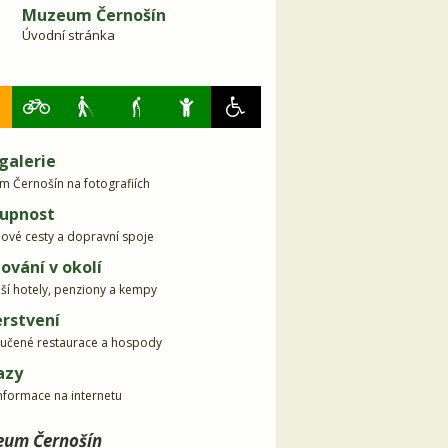
Muzeum Černošín
Úvodní stránka
galerie
 Černošín na fotografiích
upnost
dové cesty a dopravní spoje
ování v okolí
žší hotely, penziony a kempy
rstvení
učené restaurace a hospody
azy
informace na internetu
um Černošín