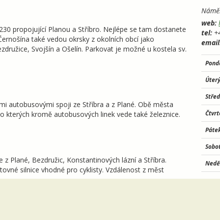
Náměs
web:
230 propojující Planou a Stříbro. Nejlépe se tam dostanete
tel:
+4
 Černošína také vedou okrsky z okolních obcí jako
email
družice, Svojšín a Ošelín. Parkovat je možné u kostela sv.
Pond
Úter
Stře
mi autobusovými spoji ze Stříbra a z Plané. Obě města
Čtvr
do kterých kromě autobusových linek vede také železnice.
Páte
Sobo
 z Plané, Bezdružic, Konstantinových lázní a Stříbra.
Nedě
ovné silnice vhodné pro cyklisty. Vzdálenost z měst
Mimo 
10.00
vyzve
za mo
Telef