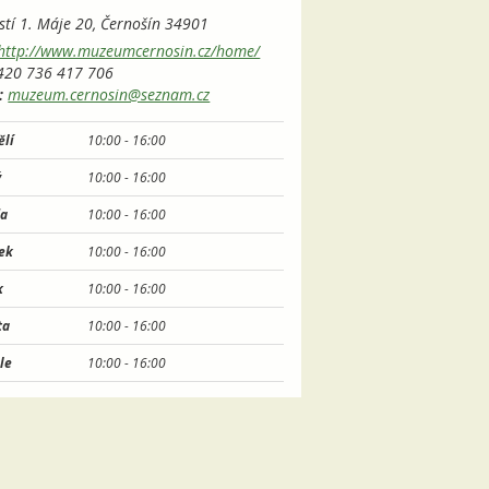
tí 1. Máje 20,
Černošín
34901
http://www.muzeumcernosin.cz/home/
20 736 417 706
:
muzeum.cernosin@seznam.cz
ělí
10:00 -
16:00
ý
10:00 -
16:00
da
10:00 -
16:00
tek
10:00 -
16:00
k
10:00 -
16:00
ta
10:00 -
16:00
le
10:00 -
16:00
letní prázdniny otevřeno úterý - sobota od
 do 16.00. Ve čtvrtek a pátek je nutné
dnout obsluhu v infocentru (Javorová ulice 343,
torestem Vlčák).
on do INFOCENTRA (turistický ruch, městské