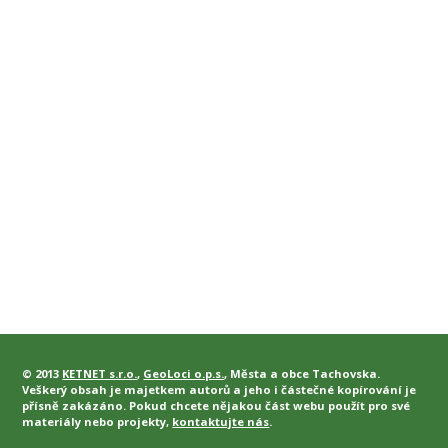
© 2013
KETNET s.r.o.
,
GeoLoci o.p.s.
, Města a obce Tachovska.
Veškerý obsah je majetkem autorů a jeho i částečné kopírování je
přísně zakázáno. Pokud chcete nějakou část webu použít pro své
materiály nebo projekty,
kontaktujte nás
.